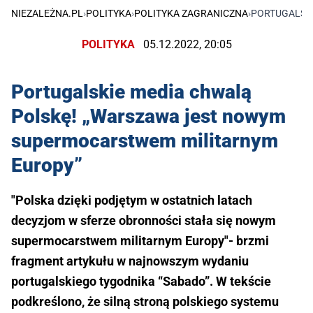
NIEZALEŻNA.PL
›
POLITYKA
›
POLITYKA ZAGRANICZNA
›
PORTUGALSK
POLITYKA
05.12.2022, 20:05
Portugalskie media chwalą
Polskę! „Warszawa jest nowym
supermocarstwem militarnym
Europy”
"Polska dzięki podjętym w ostatnich latach
decyzjom w sferze obronności stała się nowym
supermocarstwem militarnym Europy"- brzmi
fragment artykułu w najnowszym wydaniu
portugalskiego tygodnika “Sabado”. W tekście
podkreślono, że silną stroną polskiego systemu