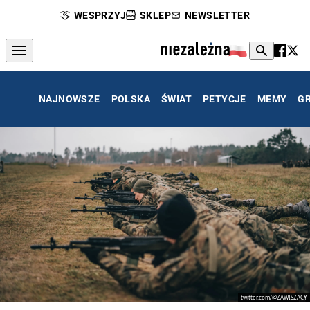
WESPRZYJ
SKLEP
NEWSLETTER
NAJNOWSZE
POLSKA
ŚWIAT
PETYCJE
MEMY
G
twitter.com/@ZAWISZACY