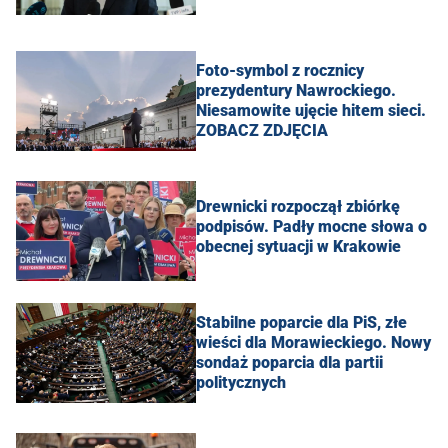
Foto-symbol z rocznicy
prezydentury Nawrockiego.
Niesamowite ujęcie hitem sieci.
ZOBACZ ZDJĘCIA
Drewnicki rozpoczął zbiórkę
podpisów. Padły mocne słowa o
obecnej sytuacji w Krakowie
Stabilne poparcie dla PiS, złe
wieści dla Morawieckiego. Nowy
sondaż poparcia dla partii
politycznych