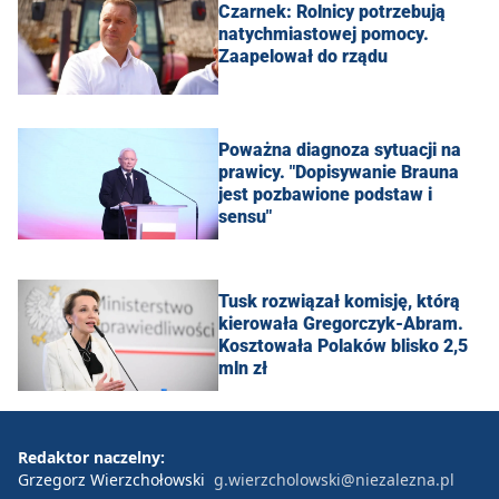
Czarnek: Rolnicy potrzebują
natychmiastowej pomocy.
Zaapelował do rządu
Poważna diagnoza sytuacji na
prawicy. "Dopisywanie Brauna
jest pozbawione podstaw i
sensu"
Tusk rozwiązał komisję, którą
kierowała Gregorczyk-Abram.
Kosztowała Polaków blisko 2,5
mln zł
Redaktor naczelny:
Grzegorz Wierzchołowski
g.wierzcholowski@niezalezna.pl