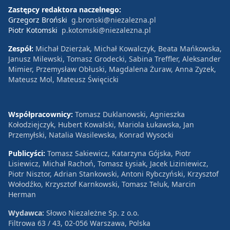
Zastępcy redaktora naczelnego:
Grzegorz Broński
g.bronski@niezalezna.pl
Piotr Kotomski
p.kotomski@niezalezna.pl
Zespół:
Michał Dzierżak, Michał Kowalczyk, Beata Mańkowska,
Janusz Milewski, Tomasz Grodecki, Sabina Treffler, Aleksander
Mimier, Przemysław Obłuski, Magdalena Żuraw, Anna Zyzek,
Mateusz Mol, Mateusz Święcicki
Współpracownicy:
Tomasz Duklanowski, Agnieszka
Kołodziejczyk, Hubert Kowalski, Mariola Łukawska, Jan
Przemyłski, Natalia Wasilewska, Konrad Wysocki
Publicyści:
Tomasz Sakiewicz, Katarzyna Gójska, Piotr
Lisiewicz, Michał Rachoń, Tomasz Łysiak, Jacek Liziniewicz,
Piotr Nisztor, Adrian Stankowski, Antoni Rybczyński, Krzysztof
Wołodźko, Krzysztof Karnkowski, Tomasz Teluk, Marcin
Herman
Wydawca:
Słowo Niezależne Sp. z o.o.
Filtrowa 63 / 43, 02-056 Warszawa, Polska