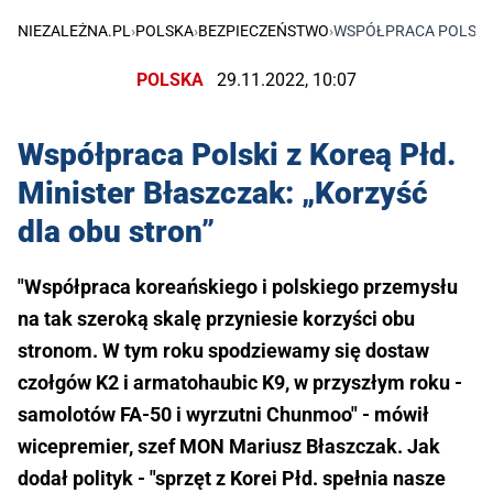
NIEZALEŻNA.PL
›
POLSKA
›
BEZPIECZEŃSTWO
›
WSPÓŁPRACA POLSKI 
POLSKA
29.11.2022, 10:07
Współpraca Polski z Koreą Płd.
Minister Błaszczak: „Korzyść
dla obu stron”
"Współpraca koreańskiego i polskiego przemysłu
na tak szeroką skalę przyniesie korzyści obu
stronom. W tym roku spodziewamy się dostaw
czołgów K2 i armatohaubic K9, w przyszłym roku -
samolotów FA-50 i wyrzutni Chunmoo" - mówił
wicepremier, szef MON Mariusz Błaszczak. Jak
dodał polityk - "sprzęt z Korei Płd. spełnia nasze