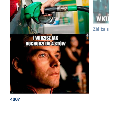
Zbliża się
400?