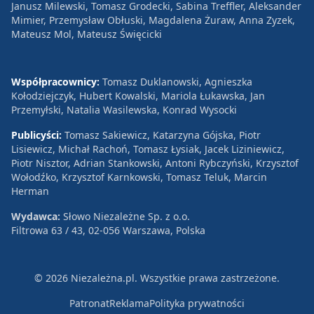
Janusz Milewski, Tomasz Grodecki, Sabina Treffler, Aleksander
Mimier, Przemysław Obłuski, Magdalena Żuraw, Anna Zyzek,
Mateusz Mol, Mateusz Święcicki
Współpracownicy:
Tomasz Duklanowski, Agnieszka
Kołodziejczyk, Hubert Kowalski, Mariola Łukawska, Jan
Przemyłski, Natalia Wasilewska, Konrad Wysocki
Publicyści:
Tomasz Sakiewicz, Katarzyna Gójska, Piotr
Lisiewicz, Michał Rachoń, Tomasz Łysiak, Jacek Liziniewicz,
Piotr Nisztor, Adrian Stankowski, Antoni Rybczyński, Krzysztof
Wołodźko, Krzysztof Karnkowski, Tomasz Teluk, Marcin
Herman
Wydawca:
Słowo Niezależne Sp. z o.o.
Filtrowa 63 / 43, 02-056 Warszawa, Polska
© 2026 Niezależna.pl. Wszystkie prawa zastrzeżone.
Patronat
Reklama
Polityka prywatności