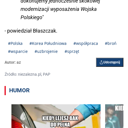
dokonujemy jednocześnie skokowej
modernizacji wyposażenia Wojska
Polskiego"
- powiedział Błaszczak.
#Polska
#Korea Południowa
#współpraca
#broń
#wsparcie
#uzbrojenie
#sprzęt
Autor:
az
Udostępnij
Źródło: niezalezna.pl, PAP
HUMOR