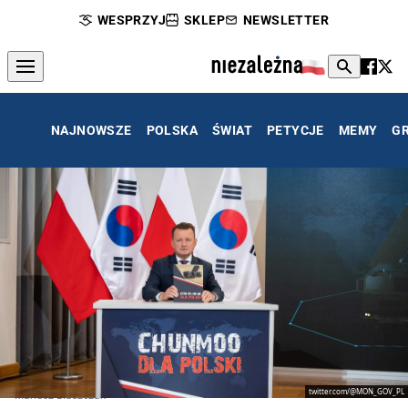
WESPRZYJ
SKLEP
NEWSLETTER
NAJNOWSZE
POLSKA
ŚWIAT
PETYCJE
MEMY
G
twitter.com/@MON_GOV_PL
Mariusz Błaszczak