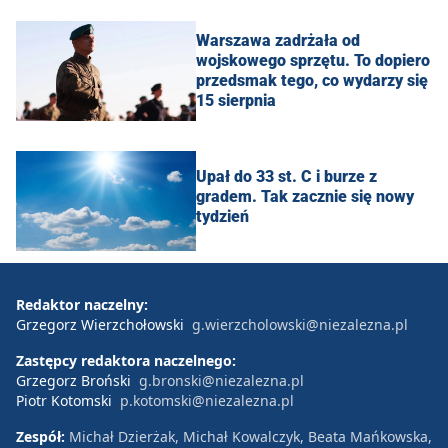
Warszawa zadrżała od
wojskowego sprzętu. To dopiero
przedsmak tego, co wydarzy się
15 sierpnia
Upał do 33 st. C i burze z
gradem. Tak zacznie się nowy
tydzień
Redaktor naczelny:
Grzegorz Wierzchołowski
g.wierzcholowski@niezalezna.pl
Zastępcy redaktora naczelnego:
Grzegorz Broński
g.bronski@niezalezna.pl
Piotr Kotomski
p.kotomski@niezalezna.pl
Zespół:
Michał Dzierżak, Michał Kowalczyk, Beata Mańkowska,