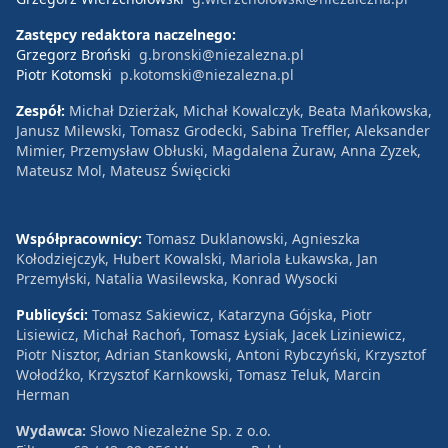
Zastępcy redaktora naczelnego:
Grzegorz Broński
g.bronski@niezalezna.pl
Piotr Kotomski
p.kotomski@niezalezna.pl
Zespół:
Michał Dzierżak, Michał Kowalczyk, Beata Mańkowska,
Janusz Milewski, Tomasz Grodecki, Sabina Treffler, Aleksander
Mimier, Przemysław Obłuski, Magdalena Żuraw, Anna Zyzek,
Mateusz Mol, Mateusz Święcicki
Współpracownicy:
Tomasz Duklanowski, Agnieszka
Kołodziejczyk, Hubert Kowalski, Mariola Łukawska, Jan
Przemyłski, Natalia Wasilewska, Konrad Wysocki
Publicyści:
Tomasz Sakiewicz, Katarzyna Gójska, Piotr
Lisiewicz, Michał Rachoń, Tomasz Łysiak, Jacek Liziniewicz,
Piotr Nisztor, Adrian Stankowski, Antoni Rybczyński, Krzysztof
Wołodźko, Krzysztof Karnkowski, Tomasz Teluk, Marcin
Herman
Wydawca:
Słowo Niezależne Sp. z o.o.