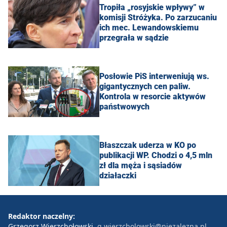
Tropiła „rosyjskie wpływy” w
komisji Stróżyka. Po zarzucaniu
ich mec. Lewandowskiemu
przegrała w sądzie
Posłowie PiS interweniują ws.
gigantycznych cen paliw.
Kontrola w resorcie aktywów
państwowych
Błaszczak uderza w KO po
publikacji WP. Chodzi o 4,5 mln
zł dla męża i sąsiadów
działaczki
Redaktor naczelny:
Grzegorz Wierzchołowski
g.wierzcholowski@niezalezna.pl