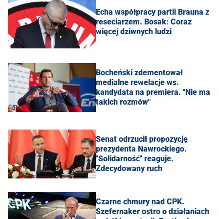
Echa współpracy partii Brauna z
reseciarzem. Bosak: Coraz
więcej dziwnych ludzi
Bocheński zdementował
medialne rewelacje ws.
kandydata na premiera. "Nie ma
takich rozmów"
Senat odrzucił propozycję
prezydenta Nawrockiego.
"Solidarność" reaguje.
Zdecydowany ruch
Czarne chmury nad CPK.
Szefernaker ostro o działaniach