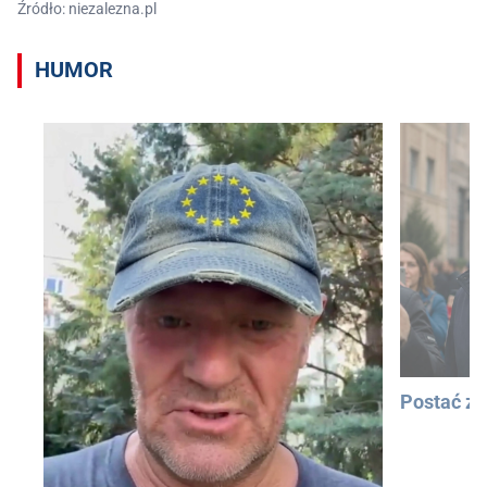
Źródło: niezalezna.pl
HUMOR
Postać z