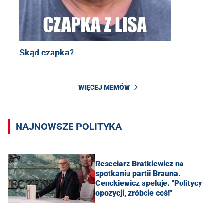
Skąd czapka?
WIĘCEJ MEMÓW
NAJNOWSZE POLITYKA
Reseciarz Bratkiewicz na
spotkaniu partii Brauna.
Cenckiewicz apeluje. "Politycy
opozycji, zróbcie coś!"