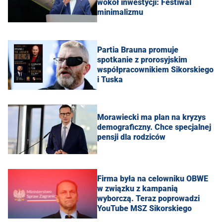
wokół inwestycji: Festiwal
minimalizmu
Partia Brauna promuje
spotkanie z prorosyjskim
współpracownikiem Sikorskiego
i Tuska
Morawiecki ma plan na kryzys
demograficzny. Chce specjalnej
pensji dla rodziców
Firma była na celowniku OBWE
w związku z kampanią
wyborczą. Teraz poprowadzi
YouTube MSZ Sikorskiego