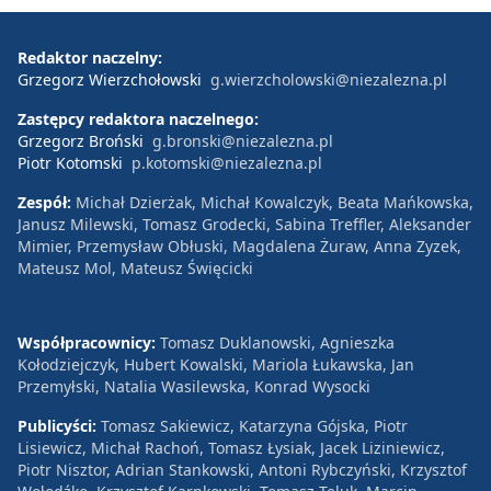
Redaktor naczelny:
Grzegorz Wierzchołowski
g.wierzcholowski@niezalezna.pl
Zastępcy redaktora naczelnego:
Grzegorz Broński
g.bronski@niezalezna.pl
Piotr Kotomski
p.kotomski@niezalezna.pl
Zespół:
Michał Dzierżak, Michał Kowalczyk, Beata Mańkowska,
Janusz Milewski, Tomasz Grodecki, Sabina Treffler, Aleksander
Mimier, Przemysław Obłuski, Magdalena Żuraw, Anna Zyzek,
Mateusz Mol, Mateusz Święcicki
Współpracownicy:
Tomasz Duklanowski, Agnieszka
Kołodziejczyk, Hubert Kowalski, Mariola Łukawska, Jan
Przemyłski, Natalia Wasilewska, Konrad Wysocki
Publicyści:
Tomasz Sakiewicz, Katarzyna Gójska, Piotr
Lisiewicz, Michał Rachoń, Tomasz Łysiak, Jacek Liziniewicz,
Piotr Nisztor, Adrian Stankowski, Antoni Rybczyński, Krzysztof