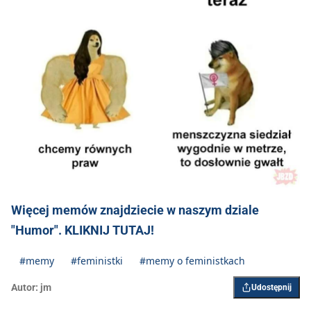
Więcej memów znajdziecie w naszym dziale
"Humor". KLIKNIJ TUTAJ!
#memy
#feministki
#memy o feministkach
Autor:
jm
Udostępnij