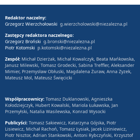
Redaktor naczelny:
Grzegorz Wierzchołowski
g.wierzcholowski@niezalezna.pl
Zastępcy redaktora naczelnego:
Grzegorz Broński
g.bronski@niezalezna.pl
Piotr Kotomski
p.kotomski@niezalezna.pl
Zespół:
Michał Dzierżak, Michał Kowalczyk, Beata Mańkowska,
Janusz Milewski, Tomasz Grodecki, Sabina Treffler, Aleksander
Mimier, Przemysław Obłuski, Magdalena Żuraw, Anna Zyzek,
Mateusz Mol, Mateusz Święcicki
Współpracownicy:
Tomasz Duklanowski, Agnieszka
Kołodziejczyk, Hubert Kowalski, Mariola Łukawska, Jan
Przemyłski, Natalia Wasilewska, Konrad Wysocki
Publicyści:
Tomasz Sakiewicz, Katarzyna Gójska, Piotr
Lisiewicz, Michał Rachoń, Tomasz Łysiak, Jacek Liziniewicz,
Piotr Nisztor, Adrian Stankowski, Antoni Rybczyński, Krzysztof