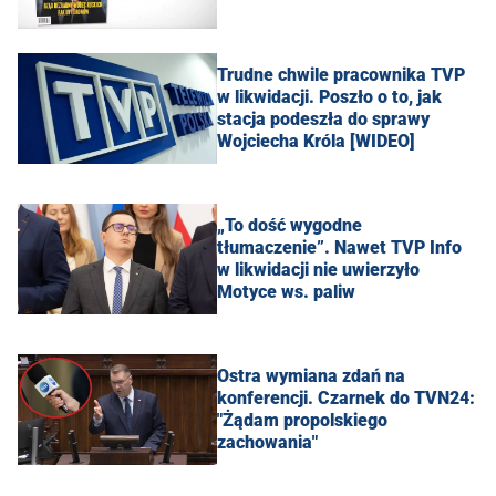
Trudne chwile pracownika TVP
w likwidacji. Poszło o to, jak
stacja podeszła do sprawy
Wojciecha Króla [WIDEO]
„To dość wygodne
tłumaczenie”. Nawet TVP Info
w likwidacji nie uwierzyło
Motyce ws. paliw
Ostra wymiana zdań na
konferencji. Czarnek do TVN24:
"Żądam propolskiego
zachowania"