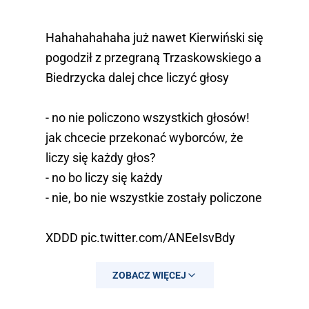
Hahahahahaha już nawet Kierwiński się
pogodził z przegraną Trzaskowskiego a
Biedrzycka dalej chce liczyć głosy
- no nie policzono wszystkich głosów!
jak chcecie przekonać wyborców, że
liczy się każdy głos?
- no bo liczy się każdy
- nie, bo nie wszystkie zostały policzone
XDDD
pic.twitter.com/ANEeIsvBdy
— chrzanik (@chrzanikx)
June 1, 2026
ZOBACZ WIĘCEJ