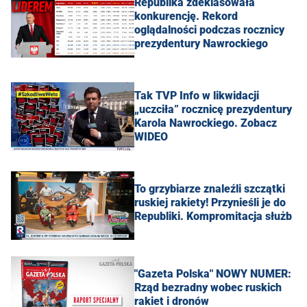
Republika zdeklasowała
konkurencję. Rekord
oglądalności podczas rocznicy
prezydentury Nawrockiego
Tak TVP Info w likwidacji
„uczciła” rocznicę prezydentury
Karola Nawrockiego. Zobacz
WIDEO
To grzybiarze znaleźli szczątki
ruskiej rakiety! Przynieśli je do
Republiki. Kompromitacja służb
"Gazeta Polska" NOWY NUMER:
Rząd bezradny wobec ruskich
rakiet i dronów