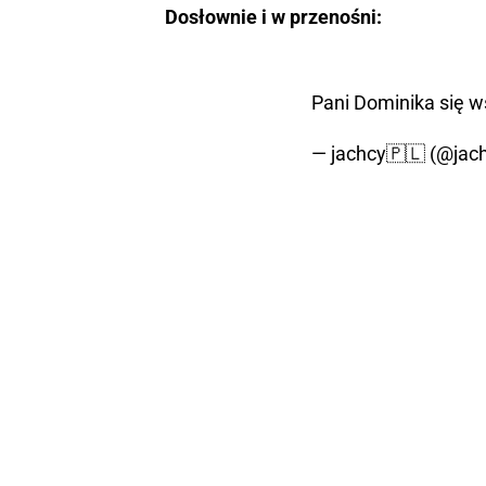
Dosłownie i w przenośni:
Pani Dominika się w
— jachcy🇵🇱 (@jac