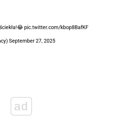
ściekła!😂
pic.twitter.com/kbop8BafKF
hcy)
September 27, 2025
ad