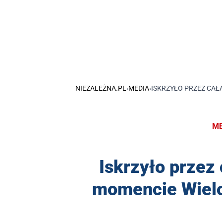
NIEZALEŻNA.PL
›
MEDIA
›
ISKRZYŁO PRZEZ CAŁ
ME
Iskrzyło przez
momencie Wielo