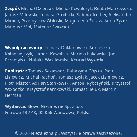
Zespół:
Michał Dzierżak, Michał Kowalczyk, Beata Mańkowska,
Janusz Milewski, Tomasz Grodecki, Sabina Treffler, Aleksander
Mimier, Przemysław Obłuski, Magdalena Żuraw, Anna Zyzek,
Mateusz Mol, Mateusz Święcicki
Współpracownicy:
Tomasz Duklanowski, Agnieszka
Kołodziejczyk, Hubert Kowalski, Mariola Łukawska, Jan
Przemyłski, Natalia Wasilewska, Konrad Wysocki
Publicyści:
Tomasz Sakiewicz, Katarzyna Gójska, Piotr
Lisiewicz, Michał Rachoń, Tomasz Łysiak, Jacek Liziniewicz,
Piotr Nisztor, Adrian Stankowski, Antoni Rybczyński, Krzysztof
Wołodźko, Krzysztof Karnkowski, Tomasz Teluk, Marcin
Herman
Wydawca:
Słowo Niezależne Sp. z o.o.
Filtrowa 63 / 43, 02-056 Warszawa, Polska
© 2026 Niezależna.pl. Wszystkie prawa zastrzeżone.