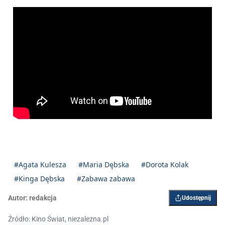
#Agata Kulesza
#Maria Dębska
#Dorota Kolak
#Kinga Dębska
#Zabawa zabawa
Autor:
redakcja
Udostępnij
Źródło: Kino Świat, niezalezna.pl