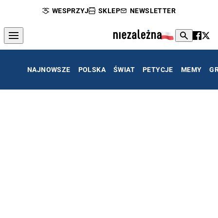
WESPRZYJ
SKLEP
NEWSLETTER
NAJNOWSZE
POLSKA
ŚWIAT
PETYCJE
MEMY
G