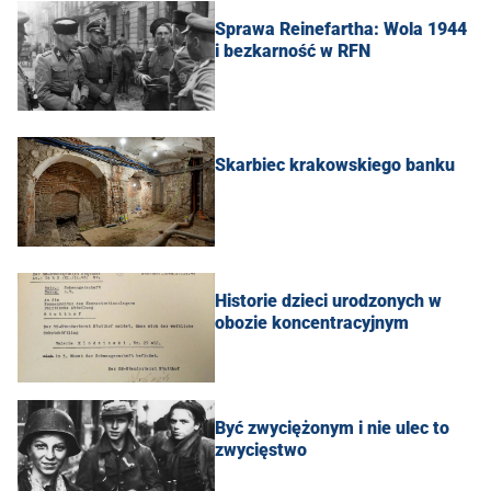
Sprawa Reinefartha: Wola 1944
i bezkarność w RFN
Skarbiec krakowskiego banku
Historie dzieci urodzonych w
obozie koncentracyjnym
Być zwyciężonym i nie ulec to
zwycięstwo