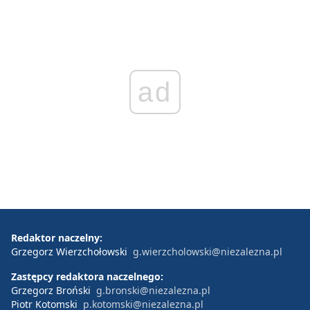
ad
Redaktor naczelny:
Grzegorz Wierzchołowski
g.wierzcholowski@niezalezna.pl
Zastępcy redaktora naczelnego:
Grzegorz Broński
g.bronski@niezalezna.pl
Piotr Kotomski
p.kotomski@niezalezna.pl