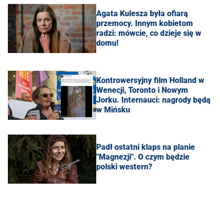
Agata Kulesza była ofiarą
przemocy. Innym kobietom
radzi: mówcie, co dzieje się w
domu!
Kontrowersyjny film Holland w
Wenecji, Toronto i Nowym
Jorku. Internauci: nagrody będą
w Mińsku
Padł ostatni klaps na planie
"Magnezji". O czym będzie
polski western?