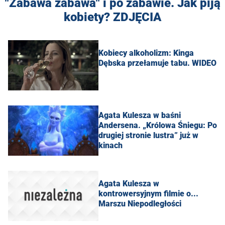
"Zabawa zabawa" i po zabawie. Jak piją
kobiety? ZDJĘCIA
Kobiecy alkoholizm: Kinga
Dębska przełamuje tabu. WIDEO
Agata Kulesza w baśni
Andersena. „Królowa Śniegu: Po
drugiej stronie lustra” już w
kinach
Agata Kulesza w
kontrowersyjnym filmie o...
Marszu Niepodległości