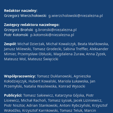
Redaktor naczelny:
Grzegorz Wierzchołowski
g.wierzcholowski@niezalezna.pl
Zastępcy redaktora naczelnego:
Grzegorz Broński
g.bronski@niezalezna.pl
Piotr Kotomski
p.kotomski@niezalezna.pl
Zespół:
Michał Dzierżak, Michał Kowalczyk, Beata Mańkowska,
Janusz Milewski, Tomasz Grodecki, Sabina Treffler, Aleksander
Mimier, Przemysław Obłuski, Magdalena Żuraw, Anna Zyzek,
Mateusz Mol, Mateusz Święcicki
Współpracownicy:
Tomasz Duklanowski, Agnieszka
Kołodziejczyk, Hubert Kowalski, Mariola Łukawska, Jan
Przemyłski, Natalia Wasilewska, Konrad Wysocki
Publicyści:
Tomasz Sakiewicz, Katarzyna Gójska, Piotr
Lisiewicz, Michał Rachoń, Tomasz Łysiak, Jacek Liziniewicz,
Piotr Nisztor, Adrian Stankowski, Antoni Rybczyński, Krzysztof
Wołodźko, Krzysztof Karnkowski, Tomasz Teluk, Marcin