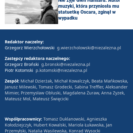
Nie żyje Glen Hansard. Autor
muzyki, która przyniosła mu
statuetkę Oscara, zginął w
wypadku
Redaktor naczelny:
Grzegorz Wierzchołowski
g.wierzcholowski@niezalezna.pl
Zastępcy redaktora naczelnego:
Grzegorz Broński
g.bronski@niezalezna.pl
Piotr Kotomski
p.kotomski@niezalezna.pl
Zespół:
Michał Dzierżak, Michał Kowalczyk, Beata Mańkowska,
Janusz Milewski, Tomasz Grodecki, Sabina Treffler, Aleksander
Mimier, Przemysław Obłuski, Magdalena Żuraw, Anna Zyzek,
Mateusz Mol, Mateusz Święcicki
Współpracownicy:
Tomasz Duklanowski, Agnieszka
Kołodziejczyk, Hubert Kowalski, Mariola Łukawska, Jan
Przemyłski, Natalia Wasilewska, Konrad Wysocki