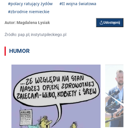
#polacy ratujący żydów
#II wojna światowa
#zbrodnie niemieckie
Autor:
Magdalena Łysiak
Udostępnij
Źródło: pap.pl; instytutpileckiego.pl
HUMOR