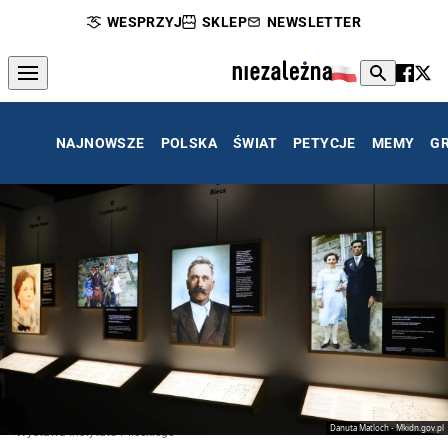
WESPRZYJ
SKLEP
NEWSLETTER
NAJNOWSZE
POLSKA
ŚWIAT
PETYCJE
MEMY
G
Danuta Matloch - Mkidn.gov.pl
Wystawa Instytutu Pileckiego