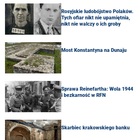
Rosyjskie ludobójstwo Polaków.
Tych ofiar nikt nie upamiętnia,
nikt nie walczy o ich groby
Most Konstantyna na Dunaju
Sprawa Reinefartha: Wola 1944
i bezkarność w RFN
Skarbiec krakowskiego banku