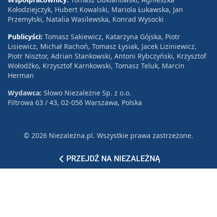
Kołodziejczyk, Hubert Kowalski, Mariola Łukawska, Jan
Przemyłski, Natalia Wasilewska, Konrad Wysocki
Publicyści:
Tomasz Sakiewicz, Katarzyna Gójska, Piotr
Lisiewicz, Michał Rachoń, Tomasz Łysiak, Jacek Liziniewicz,
Piotr Nisztor, Adrian Stankowski, Antoni Rybczyński, Krzysztof
Wołodźko, Krzysztof Karnkowski, Tomasz Teluk, Marcin
Herman
Wydawca:
Słowo Niezależne Sp. z o.o.
Filtrowa 63 / 43, 02-056 Warszawa, Polska
© 2026 Niezależna.pl. Wszystkie prawa zastrzeżone.
Patronat
Reklama
Polityka prywatności
PRZEJDŹ NA NIEZALEŻNĄ