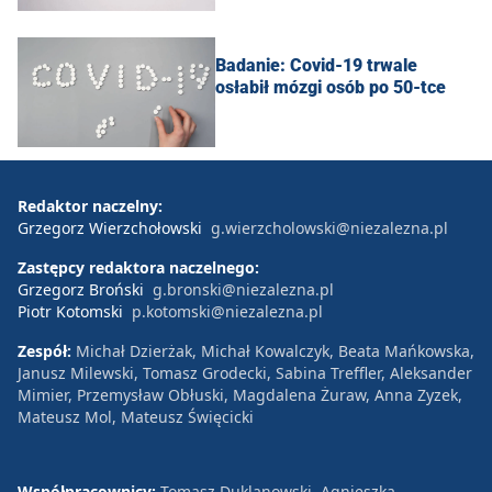
Badanie: Covid-19 trwale
osłabił mózgi osób po 50-tce
Redaktor naczelny:
Grzegorz Wierzchołowski
g.wierzcholowski@niezalezna.pl
Zastępcy redaktora naczelnego:
Grzegorz Broński
g.bronski@niezalezna.pl
Piotr Kotomski
p.kotomski@niezalezna.pl
Zespół:
Michał Dzierżak, Michał Kowalczyk, Beata Mańkowska,
Janusz Milewski, Tomasz Grodecki, Sabina Treffler, Aleksander
Mimier, Przemysław Obłuski, Magdalena Żuraw, Anna Zyzek,
Mateusz Mol, Mateusz Święcicki
Współpracownicy:
Tomasz Duklanowski, Agnieszka