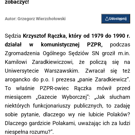
zobaczyć!
Autor:
Grzegorz Wierzchołowski
Udostępnij
Sędzia
Krzysztof Rączka, który od 1979 do 1990 r.
działał w komunistycznej PZPR,
podczas
Zgromadzenia Ogólnego Sędziów SN groził m.in.
Kamilowi Zaradkiewiczowi, że policzą się na
Uniwersytecie Warszawskim. Zwracał się też
arogancko do p.o. I prezesa „panie Zaradkiewicz”.
To właśnie PZPR-owiec Rączka mówił przed
miesiącem „Gazecie Wyborczej”: „Jak słucham
niektórych funkcjonariuszy publicznych, to zadaję
sobie pytanie, dlaczego wy nie lubicie Polaków?
Dlaczego gardzicie Polakami, uważając ich za ludzi
niespełna rozumu?”.