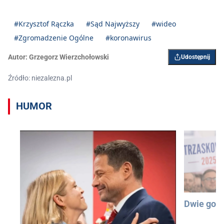
#Krzysztof Rączka
#Sąd Najwyższy
#wideo
#Zgromadzenie Ogólne
#koronawirus
Autor:
Grzegorz Wierzchołowski
Udostępnij
Źródło: niezalezna.pl
HUMOR
Dwie god