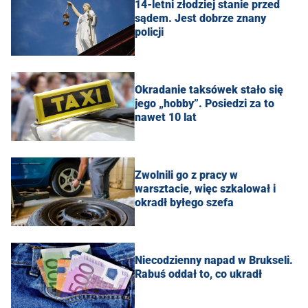
14-letni złodziej stanie przed
sądem. Jest dobrze znany
policji
Okradanie taksówek stało się
jego „hobby”. Posiedzi za to
nawet 10 lat
Zwolnili go z pracy w
warsztacie, więc szkalował i
okradł byłego szefa
Niecodzienny napad w Brukseli.
Rabuś oddał to, co ukradł