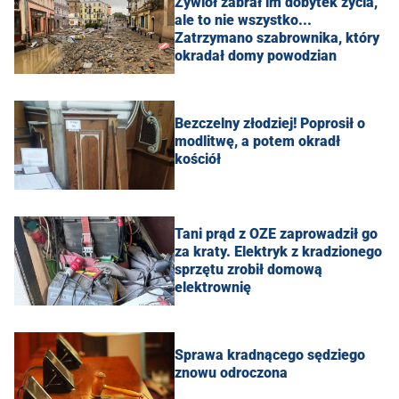
Żywioł zabrał im dobytek życia,
ale to nie wszystko...
Zatrzymano szabrownika, który
okradał domy powodzian
Bezczelny złodziej! Poprosił o
modlitwę, a potem okradł
kościół
Tani prąd z OZE zaprowadził go
za kraty. Elektryk z kradzionego
sprzętu zrobił domową
elektrownię
Sprawa kradnącego sędziego
znowu odroczona