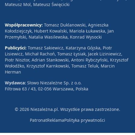
Mateusz Mol, Mateusz Święcicki
Współpracownicy:
Tomasz Duklanowski, Agnieszka
Kołodziejczyk, Hubert Kowalski, Mariola Łukawska, Jan
Przemyłski, Natalia Wasilewska, Konrad Wysocki
Publicyści:
Tomasz Sakiewicz, Katarzyna Gójska, Piotr
Lisiewicz, Michał Rachoń, Tomasz Łysiak, Jacek Liziniewicz,
Piotr Nisztor, Adrian Stankowski, Antoni Rybczyński, Krzysztof
Wołodźko, Krzysztof Karnkowski, Tomasz Teluk, Marcin
Herman
Wydawca:
Słowo Niezależne Sp. z o.o.
Filtrowa 63 / 43, 02-056 Warszawa, Polska
© 2026 Niezależna.pl. Wszystkie prawa zastrzeżone.
Patronat
Reklama
Polityka prywatności