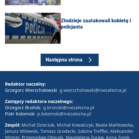
Złodzieje zaatakowali kobietę i
policjanta
Następna strona
Redaktor naczelny:
Grzegorz Wierzchołowski
g.wierzcholowski@niezalezna.pl
Zastępcy redaktora naczelnego:
Grzegorz Broński
g.bronski@niezalezna.pl
Piotr Kotomski
p.kotomski@niezalezna.pl
Zespół:
Michał Dzierżak, Michał Kowalczyk, Beata Mańkowska,
Janusz Milewski, Tomasz Grodecki, Sabina Treffler, Aleksander
Mimier, Przemysław Obłuski, Magdalena Żuraw, Anna Zyzek,