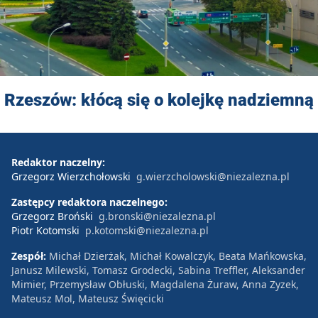
Rzeszów: kłócą się o kolejkę nadziemną
Redaktor naczelny:
Grzegorz Wierzchołowski
g.wierzcholowski@niezalezna.pl
Zastępcy redaktora naczelnego:
Grzegorz Broński
g.bronski@niezalezna.pl
Piotr Kotomski
p.kotomski@niezalezna.pl
Zespół:
Michał Dzierżak, Michał Kowalczyk, Beata Mańkowska,
Janusz Milewski, Tomasz Grodecki, Sabina Treffler, Aleksander
Mimier, Przemysław Obłuski, Magdalena Żuraw, Anna Zyzek,
Mateusz Mol, Mateusz Święcicki