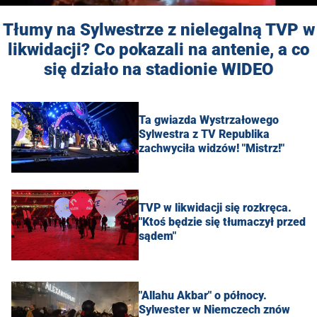
Tłumy na Sylwestrze z nielegalną TVP w
likwidacji? Co pokazali na antenie, a co
się działo na stadionie WIDEO
Ta gwiazda Wystrzałowego
Sylwestra z TV Republika
zachwyciła widzów! "Mistrz!"
TVP w likwidacji się rozkręca.
"Ktoś będzie się tłumaczył przed
sądem"
"Allahu Akbar" o północy.
Sylwester w Niemczech znów