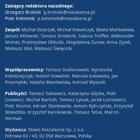
Zastępcy redaktora naczelnego:
Grzegorz Broński
g.bronski@niezalezna.pl
Piotr Kotomski
p.kotomski@niezalezna.pl
Zespół:
Michał Dzierżak, Michał Kowalczyk, Beata Mańkowska,
Janusz Milewski, Tomasz Grodecki, Sabina Treffler, Aleksander
Mimier, Przemysław Obłuski, Magdalena Żuraw, Anna Zyzek,
Mateusz Mol, Mateusz Święcicki
Współpracownicy:
Tomasz Duklanowski, Agnieszka
Kołodziejczyk, Hubert Kowalski, Mariola Łukawska, Jan
Przemyłski, Natalia Wasilewska, Konrad Wysocki
Publicyści:
Tomasz Sakiewicz, Katarzyna Gójska, Piotr
Lisiewicz, Michał Rachoń, Tomasz Łysiak, Jacek Liziniewicz,
Piotr Nisztor, Adrian Stankowski, Antoni Rybczyński, Krzysztof
Wołodźko, Krzysztof Karnkowski, Tomasz Teluk, Marcin
Herman
Wydawca:
Słowo Niezależne Sp. z o.o.
Filtrowa 63 / 43, 02-056 Warszawa, Polska