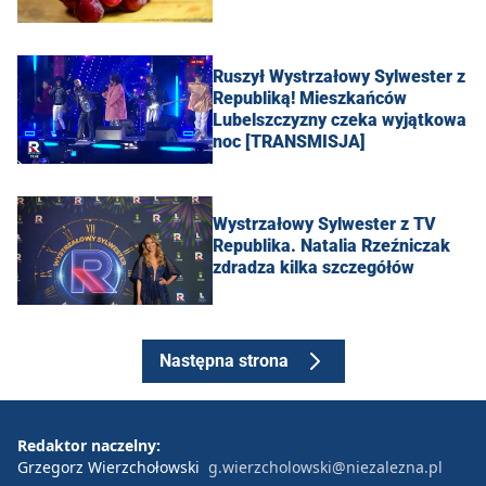
Ruszył Wystrzałowy Sylwester z
Republiką! Mieszkańców
Lubelszczyzny czeka wyjątkowa
noc [TRANSMISJA]
Wystrzałowy Sylwester z TV
Republika. Natalia Rzeźniczak
zdradza kilka szczegółów
Następna strona
Redaktor naczelny:
Grzegorz Wierzchołowski
g.wierzcholowski@niezalezna.pl