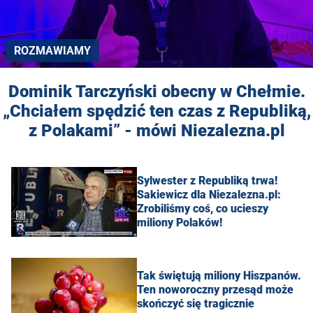
ROZMAWIAMY
Dominik Tarczyński obecny w Chełmie.
„Chciałem spędzić ten czas z Republiką,
z Polakami” - mówi Niezalezna.pl
Sylwester z Republiką trwa!
Sakiewicz dla Niezalezna.pl:
Zrobiliśmy coś, co ucieszy
miliony Polaków!
Tak świętują miliony Hiszpanów.
Ten noworoczny przesąd może
skończyć się tragicznie