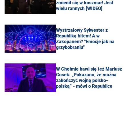
zmienił się w koszmar! Jest
wielu rannych [WIDEO]
Wystrzałowy Sylwester z
Republiką hitem! A w
Zakopanem? "Emocje jak na
grzybobraniu"
W Chełmie bawi się też Mariusz
Gosek. „Pokazano, że można
zakończyć wojnę polsko-
polską” - mówi o Republice