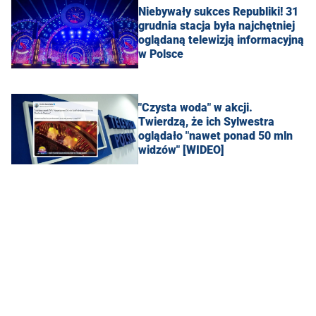
Niebywały sukces Republiki! 31
grudnia stacja była najchętniej
oglądaną telewizją informacyjną
w Polsce
"Czysta woda" w akcji.
Twierdzą, że ich Sylwestra
oglądało "nawet ponad 50 mln
widzów" [WIDEO]