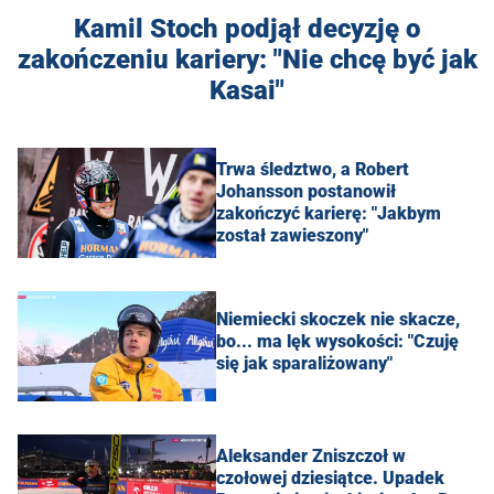
Kamil Stoch podjął decyzję o
zakończeniu kariery: "Nie chcę być jak
Kasai"
Trwa śledztwo, a Robert
Johansson postanowił
zakończyć karierę: "Jakbym
został zawieszony"
Niemiecki skoczek nie skacze,
bo... ma lęk wysokości: "Czuję
się jak sparaliżowany"
Aleksander Zniszczoł w
czołowej dziesiątce. Upadek