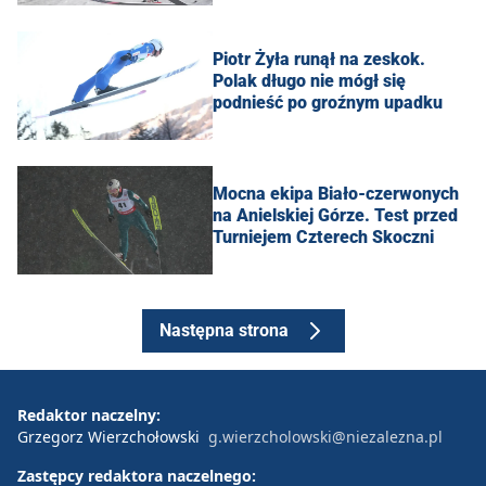
Piotr Żyła runął na zeskok.
Polak długo nie mógł się
podnieść po groźnym upadku
Mocna ekipa Biało-czerwonych
na Anielskiej Górze. Test przed
Turniejem Czterech Skoczni
Następna strona
Redaktor naczelny:
Grzegorz Wierzchołowski
g.wierzcholowski@niezalezna.pl
Zastępcy redaktora naczelnego: