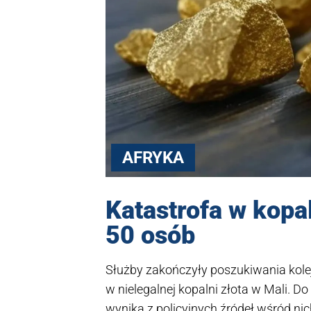
AFRYKA
Katastrofa w kopal
50 osób
Służby zakończyły poszukiwania ko
w nielegalnej kopalni złota w Mali. D
wynika z policyjnych źródeł wśród nic