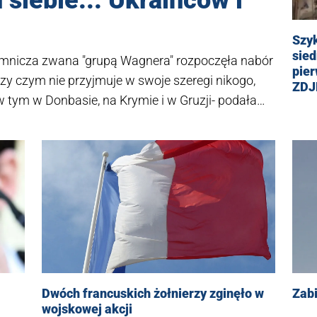
 siebie... Ukraińców i
Szy
sie
emnicza zwana "grupą Wagnera" rozpoczęła nabór
pier
przy czym nie przyjmuje w swoje szeregi nikogo,
ZDJ
 w tym w Donbasie, na Krymie i w Gruzji- podała
akże telewizja Biełsat.
Dwóch francuskich żołnierzy zginęło w
Zab
wojskowej akcji