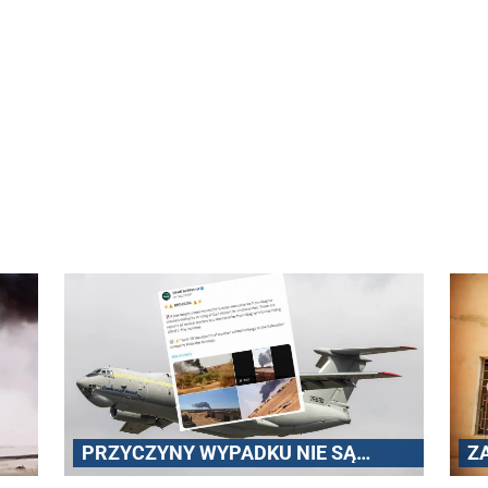
Z
PRZYCZYNY WYPADKU NIE SĄ
ZNANE