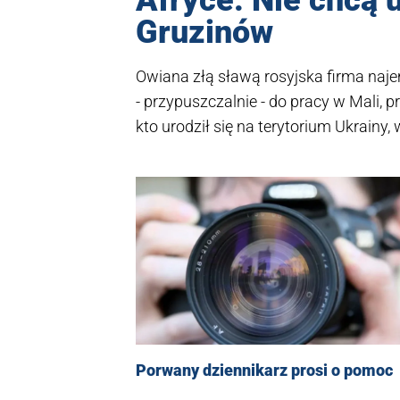
Afryce. Nie chcą u
Gruzinów
Owiana złą sławą rosyjska firma naj
- przypuszczalnie - do pracy w Mali, 
kto urodził się na terytorium Ukrainy,
rosyjska redakcja BBC News a za nią t
Porwany dziennikarz prosi o pomoc