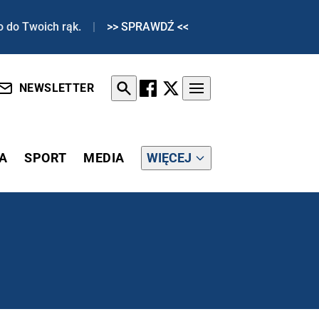
o do Twoich rąk.
|
>> SPRAWDŹ <<
NEWSLETTER
A
SPORT
MEDIA
WIĘCEJ