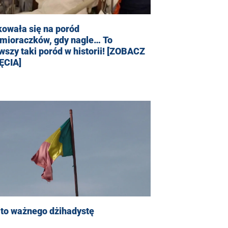
kowała się na poród
dmioraczków, gdy nagle… To
wszy taki poród w historii! [ZOBACZ
ĘCIA]
ito ważnego dżihadystę