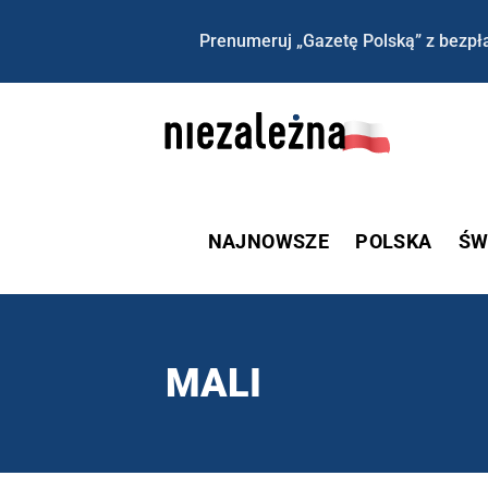
Prenumeruj „Gazetę Polską” z bezpła
NAJNOWSZE
POLSKA
ŚW
MALI