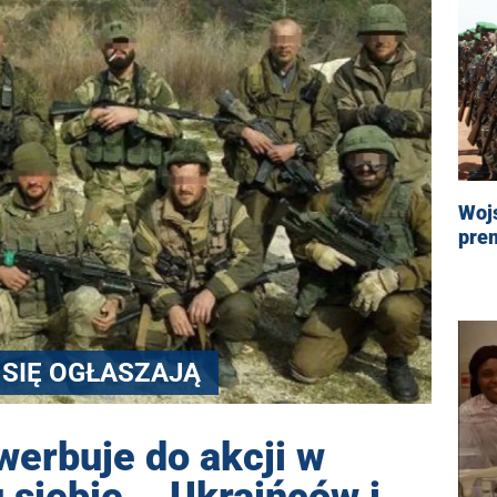
Woj
prem
 SIĘ OGŁASZAJĄ
erbuje do akcji w