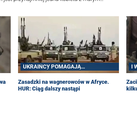
I 
UKRAIŃCY POMAGAJĄ
POWSTAŃCOM W MALI
ywa
Zaci
Zasadzki na wagnerowców w Afryce.
kil
HUR: Ciąg dalszy nastąpi