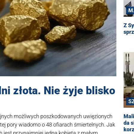
M.
Z Sy
sprz
ni złota. Nie żyje blisko
S
lejnych możliwych poszkodowanych uwięzionych
Mal
da s
o tej pory wiadomo o 48 ofiarach śmiertelnych. Jak
korz
h jest przynajmniej jedna kobieta z małym