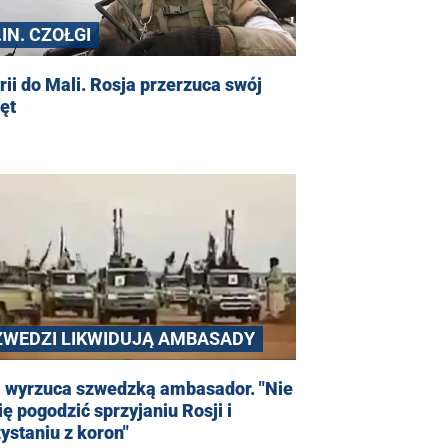
IN. CZOŁGI
rii do Mali. Rosja przerzuca swój
ęt
ZWEDZI LIKWIDUJĄ AMBASADY
i wyrzuca szwedzką ambasador. "Nie
ię pogodzić sprzyjaniu Rosji i
ystaniu z koron"