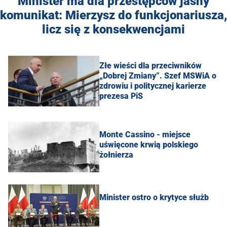
Minister ma dla przestępców jasny
komunikat: Mierzysz do funkcjonariusza,
licz się z konsekwencjami
Złe wieści dla przeciwników
„Dobrej Zmiany”. Szef MSWiA o
zdrowiu i politycznej karierze
prezesa PiS
Monte Cassino - miejsce
uświęcone krwią polskiego
żołnierza
Minister ostro o krytyce służb