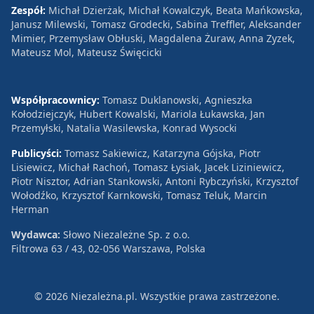
Zespół:
Michał Dzierżak, Michał Kowalczyk, Beata Mańkowska,
Janusz Milewski, Tomasz Grodecki, Sabina Treffler, Aleksander
Mimier, Przemysław Obłuski, Magdalena Żuraw, Anna Zyzek,
Mateusz Mol, Mateusz Święcicki
Współpracownicy:
Tomasz Duklanowski, Agnieszka
Kołodziejczyk, Hubert Kowalski, Mariola Łukawska, Jan
Przemyłski, Natalia Wasilewska, Konrad Wysocki
Publicyści:
Tomasz Sakiewicz, Katarzyna Gójska, Piotr
Lisiewicz, Michał Rachoń, Tomasz Łysiak, Jacek Liziniewicz,
Piotr Nisztor, Adrian Stankowski, Antoni Rybczyński, Krzysztof
Wołodźko, Krzysztof Karnkowski, Tomasz Teluk, Marcin
Herman
Wydawca:
Słowo Niezależne Sp. z o.o.
Filtrowa 63 / 43, 02-056 Warszawa, Polska
© 2026 Niezależna.pl. Wszystkie prawa zastrzeżone.