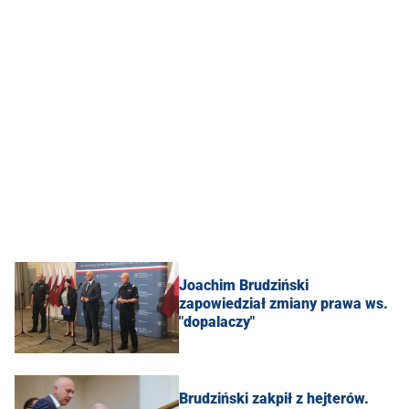
Joachim Brudziński
zapowiedział zmiany prawa ws.
"dopalaczy"
Brudziński zakpił z hejterów.