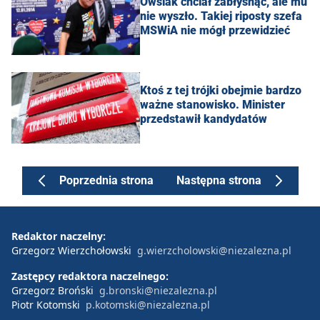
Owsiak chciał zabłysnąć, ale mu
nie wyszło. Takiej riposty szefa
MSWiA nie mógł przewidzieć
Ktoś z tej trójki obejmie bardzo
ważne stanowisko. Minister
przedstawił kandydatów
Poprzednia strona
Następna strona
Redaktor naczelny:
Grzegorz Wierzchołowski
g.wierzcholowski@niezalezna.pl
Zastępcy redaktora naczelnego:
Grzegorz Broński
g.bronski@niezalezna.pl
Piotr Kotomski
p.kotomski@niezalezna.pl