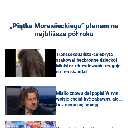
„Piątka Morawieckiego” planem na
najbliższe pół roku
Transseksualista-celebryta
atakował bezbronne dziecko!
Minister zdecydowanie reaguje
na ten skandal
Misiło znowu dał popis! W tym
wpisie chciał być zabawny, ale...
to z niego się śmieją