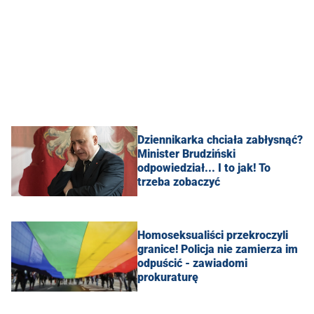
Dziennikarka chciała zabłysnąć?
Minister Brudziński
odpowiedział... I to jak! To
trzeba zobaczyć
Homoseksualiści przekroczyli
granice! Policja nie zamierza im
odpuścić - zawiadomi
prokuraturę