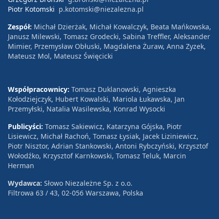
Piotr Kotomski
p.kotomski@niezalezna.pl
Zespół:
Michał Dzierżak, Michał Kowalczyk, Beata Mańkowska,
Janusz Milewski, Tomasz Grodecki, Sabina Treffler, Aleksander
Mimier, Przemysław Obłuski, Magdalena Żuraw, Anna Zyzek,
Mateusz Mol, Mateusz Święcicki
Współpracownicy:
Tomasz Duklanowski, Agnieszka
Kołodziejczyk, Hubert Kowalski, Mariola Łukawska, Jan
Przemyłski, Natalia Wasilewska, Konrad Wysocki
Publicyści:
Tomasz Sakiewicz, Katarzyna Gójska, Piotr
Lisiewicz, Michał Rachoń, Tomasz Łysiak, Jacek Liziniewicz,
Piotr Nisztor, Adrian Stankowski, Antoni Rybczyński, Krzysztof
Wołodźko, Krzysztof Karnkowski, Tomasz Teluk, Marcin
Herman
Wydawca:
Słowo Niezależne Sp. z o.o.
Filtrowa 63 / 43, 02-056 Warszawa, Polska