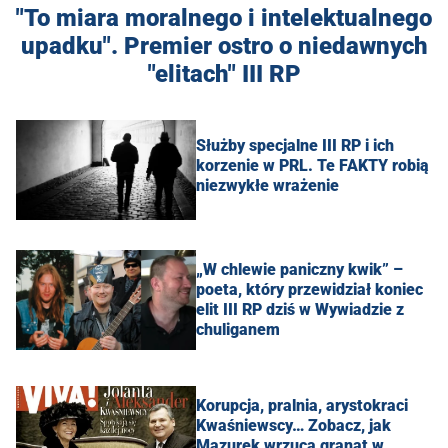
"To miara moralnego i intelektualnego
upadku". Premier ostro o niedawnych
"elitach" III RP
Służby specjalne III RP i ich
korzenie w PRL. Te FAKTY robią
niezwykłe wrażenie
„W chlewie paniczny kwik” –
poeta, który przewidział koniec
elit III RP dziś w Wywiadzie z
chuliganem
Korupcja, pralnia, arystokraci
Kwaśniewscy… Zobacz, jak
Mazurek wrzuca granat w