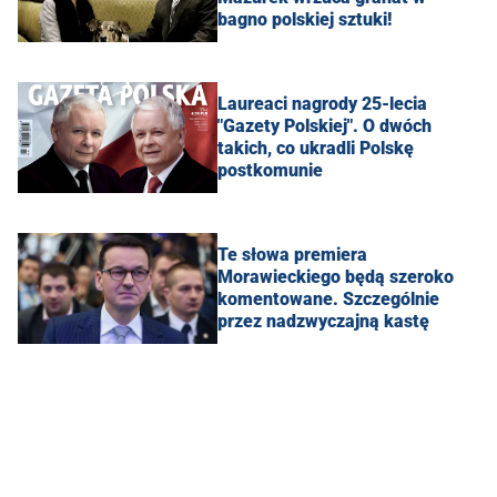
bagno polskiej sztuki!
Laureaci nagrody 25-lecia
"Gazety Polskiej". O dwóch
takich, co ukradli Polskę
postkomunie
Te słowa premiera
Morawieckiego będą szeroko
komentowane. Szczególnie
przez nadzwyczajną kastę