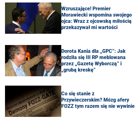
Wzruszające! Premier
Morawiecki wspomina swojego
ojca: Wraz z ojcowską miłością
przekazywał mi wartości
Dorota Kania dla „GPC”: Jak
rodziła się III RP meblowana
przez „Gazetę Wyborczą” i
„grubą kreskę”
Co się stanie z
Przywieczerskim? Mózg afery
FOZZ tym razem się nie wywinie