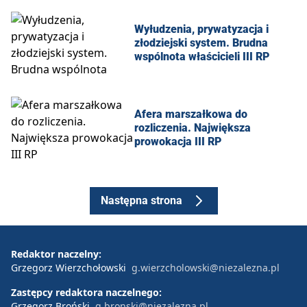
Wyłudzenia, prywatyzacja i
złodziejski system. Brudna
wspólnota właścicieli III RP
Afera marszałkowa do
rozliczenia. Największa
prowokacja III RP
Następna strona
Redaktor naczelny:
Grzegorz Wierzchołowski
g.wierzcholowski@niezalezna.pl
Zastępcy redaktora naczelnego:
Grzegorz Broński
g.bronski@niezalezna.pl