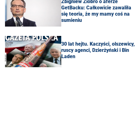
Zbigniew Ziobro o aferze
GetBacku: Całkowicie zawaliła
się teoria, że my mamy coś na
sumieniu
30 lat hejtu. Kaczyści, olszewicy,
ruscy agenci, Dzierżyński i Bin
Laden