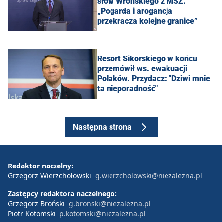
słów Wrońskiego z MSZ.
„Pogarda i arogancja
przekracza kolejne granice”
Resort Sikorskiego w końcu
przemówił ws. ewakuacji
Polaków. Przydacz: "Dziwi mnie
ta nieporadność"
Następna strona
Redaktor naczelny:
Grzegorz Wierzchołowski
g.wierzcholowski@niezalezna.pl
Zastępcy redaktora naczelnego:
Grzegorz Broński
g.bronski@niezalezna.pl
Piotr Kotomski
p.kotomski@niezalezna.pl