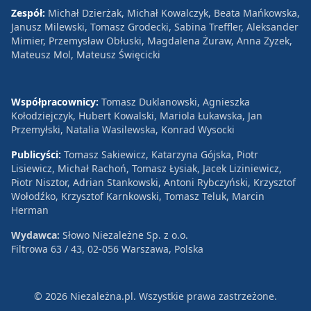
Zespół:
Michał Dzierżak, Michał Kowalczyk, Beata Mańkowska,
Janusz Milewski, Tomasz Grodecki, Sabina Treffler, Aleksander
Mimier, Przemysław Obłuski, Magdalena Żuraw, Anna Zyzek,
Mateusz Mol, Mateusz Święcicki
Współpracownicy:
Tomasz Duklanowski, Agnieszka
Kołodziejczyk, Hubert Kowalski, Mariola Łukawska, Jan
Przemyłski, Natalia Wasilewska, Konrad Wysocki
Publicyści:
Tomasz Sakiewicz, Katarzyna Gójska, Piotr
Lisiewicz, Michał Rachoń, Tomasz Łysiak, Jacek Liziniewicz,
Piotr Nisztor, Adrian Stankowski, Antoni Rybczyński, Krzysztof
Wołodźko, Krzysztof Karnkowski, Tomasz Teluk, Marcin
Herman
Wydawca:
Słowo Niezależne Sp. z o.o.
Filtrowa 63 / 43, 02-056 Warszawa, Polska
© 2026 Niezależna.pl. Wszystkie prawa zastrzeżone.