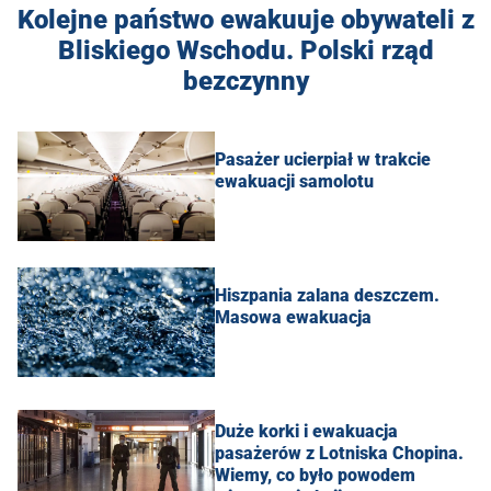
Kolejne państwo ewakuuje obywateli z
Bliskiego Wschodu. Polski rząd
bezczynny
Pasażer ucierpiał w trakcie
ewakuacji samolotu
Hiszpania zalana deszczem.
Masowa ewakuacja
Duże korki i ewakuacja
pasażerów z Lotniska Chopina.
Wiemy, co było powodem