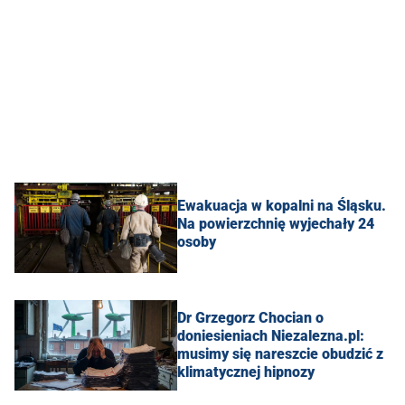
Ewakuacja w kopalni na Śląsku.
Na powierzchnię wyjechały 24
osoby
Dr Grzegorz Chocian o
doniesieniach Niezalezna.pl:
musimy się nareszcie obudzić z
klimatycznej hipnozy