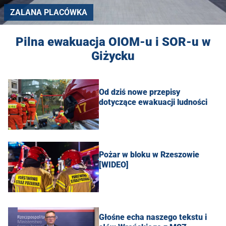
ZALANA PLACÓWKA
Pilna ewakuacja OIOM-u i SOR-u w
Giżycku
Od dziś nowe przepisy
dotyczące ewakuacji ludności
Pożar w bloku w Rzeszowie
[WIDEO]
Głośne echa naszego tekstu i