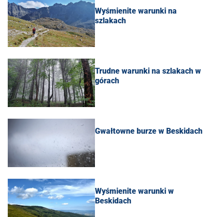
Wyśmienite warunki na
szlakach
Trudne warunki na szlakach w
górach
Gwałtowne burze w Beskidach
Wyśmienite warunki w
Beskidach