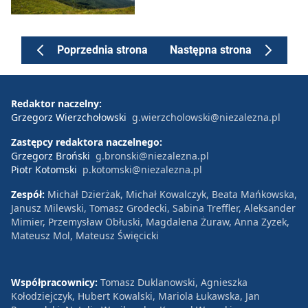
Poprzednia strona
Następna strona
Redaktor naczelny:
Grzegorz Wierzchołowski
g.wierzcholowski@niezalezna.pl
Zastępcy redaktora naczelnego:
Grzegorz Broński
g.bronski@niezalezna.pl
Piotr Kotomski
p.kotomski@niezalezna.pl
Zespół:
Michał Dzierżak, Michał Kowalczyk, Beata Mańkowska,
Janusz Milewski, Tomasz Grodecki, Sabina Treffler, Aleksander
Mimier, Przemysław Obłuski, Magdalena Żuraw, Anna Zyzek,
Mateusz Mol, Mateusz Święcicki
Współpracownicy:
Tomasz Duklanowski, Agnieszka
Kołodziejczyk, Hubert Kowalski, Mariola Łukawska, Jan