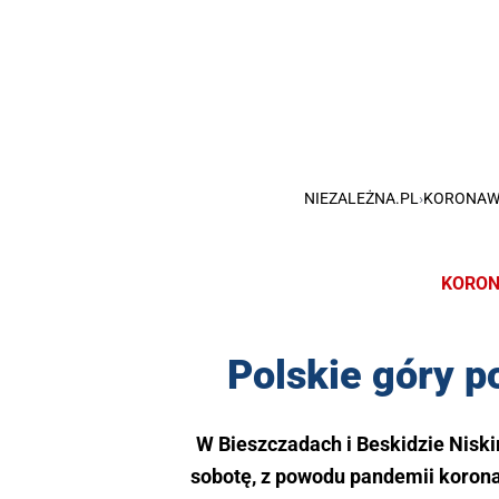
NIEZALEŻNA.PL
›
KORONAW
KORON
Polskie góry 
W Bieszczadach i Beskidzie Niski
sobotę, z powodu pandemii korona