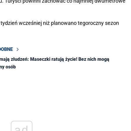
ku. Turyści powinni zachować co najmniej dwumetrowe
tydzień wcześniej niż planowano tegoroczny sezon
DOBNE
 mają złudzeń: Maseczki ratują życie! Bez nich mogą
ny osób
ad