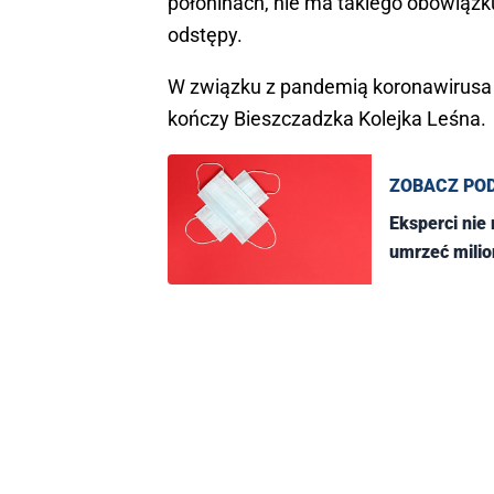
połoninach, nie ma takiego obowiąz
odstępy.
W związku z pandemią koronawirusa 
kończy Bieszczadzka Kolejka Leśna.
ZOBACZ PO
Eksperci nie
umrzeć milio