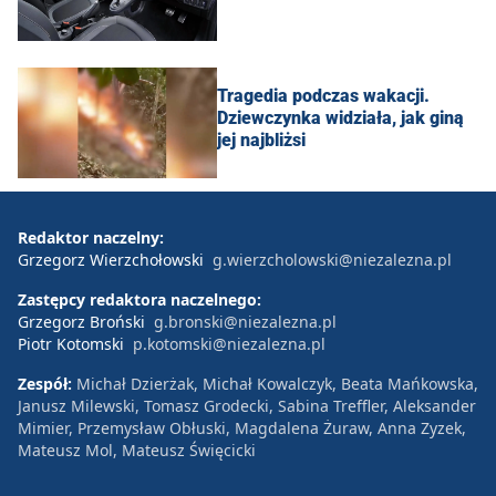
Tragedia podczas wakacji.
Dziewczynka widziała, jak giną
jej najbliżsi
Redaktor naczelny:
Grzegorz Wierzchołowski
g.wierzcholowski@niezalezna.pl
Zastępcy redaktora naczelnego:
Grzegorz Broński
g.bronski@niezalezna.pl
Piotr Kotomski
p.kotomski@niezalezna.pl
Zespół:
Michał Dzierżak, Michał Kowalczyk, Beata Mańkowska,
Janusz Milewski, Tomasz Grodecki, Sabina Treffler, Aleksander
Mimier, Przemysław Obłuski, Magdalena Żuraw, Anna Zyzek,
Mateusz Mol, Mateusz Święcicki