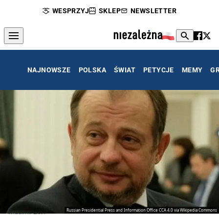
WESPRZYJ
SKLEP
NEWSLETTER
NAJNOWSZE
POLSKA
ŚWIAT
PETYCJE
MEMY
G
Russian Presidential Press and Information Office CCA 4.0 via Wikipedia Commons
Władimir Lisin