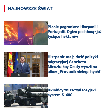
NAJNOWSZE ŚWIAT
Płonie pogranicze Hiszpanii i
Portugalii. Ogień pochłonął już
tysiące hektarów
Hiszpanie mają dość polityki
migracyjnej Sancheza.
Mieszkańcy Ceuty wyszli na
ulicę: „Wyrzucić nielegalnych!”
Ukraińcy zniszczyli rosyjski
system S-400