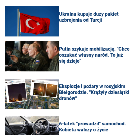
Ukraina kupuje duży pakiet
uzbrojenia od Turcji
Putin szykuje mobilizację. "Chce
oszukać własny naród. To już
się dzieje"
Eksplozje i pożary w rosyjskim
Biełgorodzie. "Krążyły dziesiątki
dronów"
6-latek "prowadził" samochód.
Kobieta walczy o życie