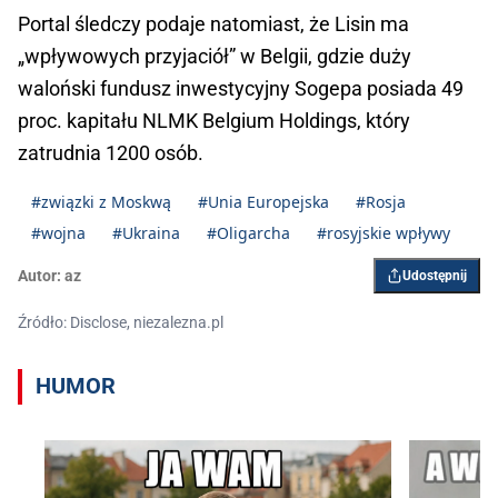
Portal śledczy podaje natomiast, że Lisin ma
„wpływowych przyjaciół” w Belgii, gdzie duży
waloński fundusz inwestycyjny Sogepa posiada 49
proc. kapitału NLMK Belgium Holdings, który
zatrudnia 1200 osób.
#związki z Moskwą
#Unia Europejska
#Rosja
#wojna
#Ukraina
#Oligarcha
#rosyjskie wpływy
Autor:
az
Udostępnij
Źródło: Disclose, niezalezna.pl
HUMOR