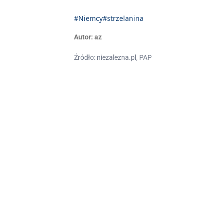
#Niemcy
#strzelanina
Autor:
az
Źródło: niezalezna.pl, PAP