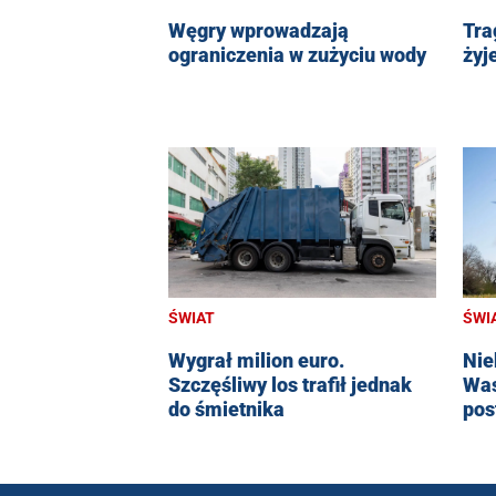
Węgry wprowadzają
Tra
ograniczenia w zużyciu wody
żyj
ŚWIAT
ŚWI
Wygrał milion euro.
Nie
Szczęśliwy los trafił jednak
Was
do śmietnika
pos