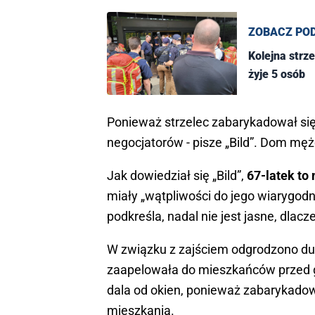
ZOBACZ PO
Kolejna strz
żyje 5 osób
Ponieważ strzelec zabarykadował się
negocjatorów - pisze „Bild”. Dom męż
Jak dowiedział się „Bild”,
67-latek to 
miały „wątpliwości do jego wiarygodn
podkreśla, nadal nie jest jasne, dlac
W związku z zajściem odgrodzono duż
zaapelowała do mieszkańców przed god
dala od okien, ponieważ zabarykado
mieszkania.