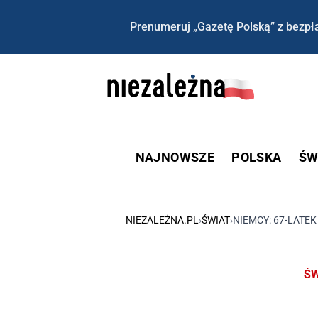
Prenumeruj „Gazetę Polską” z bezpła
NAJNOWSZE
POLSKA
ŚW
NIEZALEŻNA.PL
›
ŚWIAT
›
NIEMCY: 67-LATE
ŚW