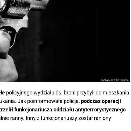
pixabay.com/Skitterphoto
le policyjnego wydziału ds. broni przybyli do mieszkania
kania. Jak poinformowała policja,
podczas operacji
trzelił funkcjonariusza oddziału antyterrorystycznego
lnie ranny. Inny z funkcjonariuszy został raniony