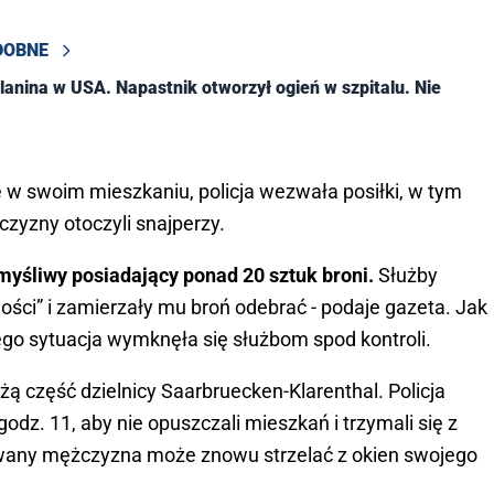
DOBNE
elanina w USA. Napastnik otworzył ogień w szpitalu. Nie
 w swoim mieszkaniu, policja wezwała posiłki, w tym
czyzny otoczyli snajperzy.
myśliwy posiadający ponad 20 sztuk broni.
Służby
ości” i zamierzały mu broń odebrać - podaje gazeta. Jak
zego sytuacja wymknęła się służbom spod kontroli.
ą część dzielnicy Saarbruecken-Klarenthal. Policja
z. 11, aby nie opuszczali mieszkań i trzymali się z
wany mężczyzna może znowu strzelać z okien swojego