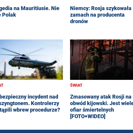
gedia na Mauritiusie. Nie
Niemcy: Rosja szykowała
e Polak
zamach na producenta
dronów
AT
ŚWIAT
bezpieczny incydent nad
Zmasowany atak Rosji na
zyngtonem. Kontrolerzy
obwód kijowski. Jest wiel
tąpili wbrew procedurze?
ofiar śmiertelnych
[FOTO+WIDEO]