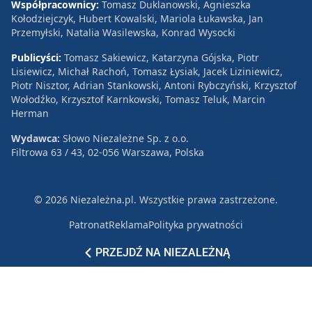
Współpracownicy:
Tomasz Duklanowski, Agnieszka
Kołodziejczyk, Hubert Kowalski, Mariola Łukawska, Jan
Przemyłski, Natalia Wasilewska, Konrad Wysocki
Publicyści:
Tomasz Sakiewicz, Katarzyna Gójska, Piotr
Lisiewicz, Michał Rachoń, Tomasz Łysiak, Jacek Liziniewicz,
Piotr Nisztor, Adrian Stankowski, Antoni Rybczyński, Krzysztof
Wołodźko, Krzysztof Karnkowski, Tomasz Teluk, Marcin
Herman
Wydawca:
Słowo Niezależne Sp. z o.o.
Filtrowa 63 / 43, 02-056 Warszawa, Polska
© 2026 Niezależna.pl. Wszystkie prawa zastrzeżone.
Patronat
Reklama
Polityka prywatności
PRZEJDŹ NA NIEZALEŻNĄ