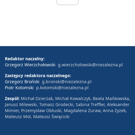
Redaktor naczelny:
Grzegorz Wierzchołowski
g.wierzcholowski@niezalezna.pl
Zastępcy redaktora naczelnego:
Grzegorz Broński
g.bronski@niezalezna.pl
Piotr Kotomski
p.kotomski@niezalezna.pl
Zespół:
Michał Dzierżak, Michał Kowalczyk, Beata Mańkowska,
Janusz Milewski, Tomasz Grodecki, Sabina Treffler, Aleksander
Mimier, Przemysław Obłuski, Magdalena Żuraw, Anna Zyzek,
Mateusz Mol, Mateusz Święcicki