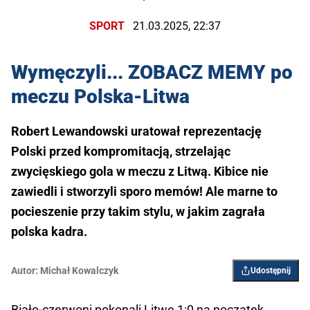
SPORT
21.03.2025, 22:37
Wymęczyli... ZOBACZ MEMY po
meczu Polska-Litwa
Robert Lewandowski uratował reprezentację
Polski przed kompromitacją, strzelając
zwycięskiego gola w meczu z Litwą. Kibice nie
zawiedli i stworzyli sporo memów! Ale marne to
pocieszenie przy takim stylu, w jakim zagrała
polska kadra.
Autor:
Michał Kowalczyk
Udostępnij
Biało-czerwoni pokonali Litwę 1:0 na początek