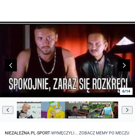
6/14
NIEZALEŻNA.PL
›
SPORT
›
WYMĘCZYLI... ZOBACZ MEMY PO MECZU P