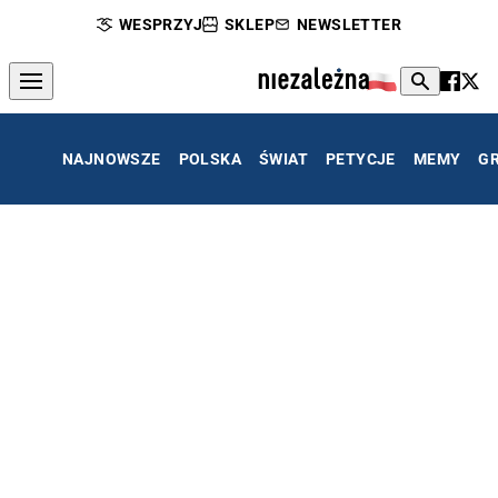
WESPRZYJ
SKLEP
NEWSLETTER
NAJNOWSZE
POLSKA
ŚWIAT
PETYCJE
MEMY
G