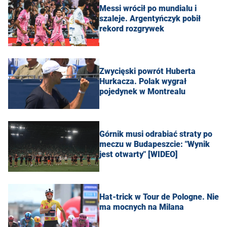
Messi wrócił po mundialu i
szaleje. Argentyńczyk pobił
rekord rozgrywek
Zwycięski powrót Huberta
Hurkacza. Polak wygrał
pojedynek w Montrealu
Górnik musi odrabiać straty po
meczu w Budapeszcie: "Wynik
jest otwarty" [WIDEO]
Hat-trick w Tour de Pologne. Nie
ma mocnych na Milana