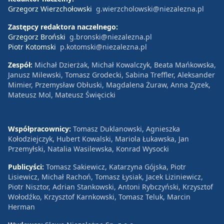
Grzegorz Wierzchołowski
g.wierzcholowski@niezalezna.pl
Zastępcy redaktora naczelnego:
Grzegorz Broński
g.bronski@niezalezna.pl
Piotr Kotomski
p.kotomski@niezalezna.pl
Zespół:
Michał Dzierżak, Michał Kowalczyk, Beata Mańkowska,
Janusz Milewski, Tomasz Grodecki, Sabina Treffler, Aleksander
Mimier, Przemysław Obłuski, Magdalena Żuraw, Anna Zyzek,
Mateusz Mol, Mateusz Święcicki
Współpracownicy:
Tomasz Duklanowski, Agnieszka
Kołodziejczyk, Hubert Kowalski, Mariola Łukawska, Jan
Przemyłski, Natalia Wasilewska, Konrad Wysocki
Publicyści:
Tomasz Sakiewicz, Katarzyna Gójska, Piotr
Lisiewicz, Michał Rachoń, Tomasz Łysiak, Jacek Liziniewicz,
Piotr Nisztor, Adrian Stankowski, Antoni Rybczyński, Krzysztof
Wołodźko, Krzysztof Karnkowski, Tomasz Teluk, Marcin
Herman