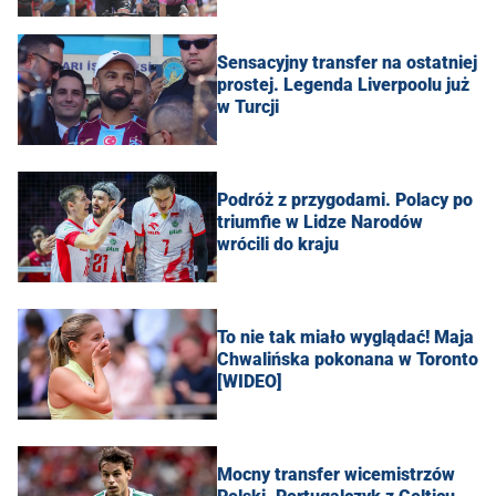
Sensacyjny transfer na ostatniej
prostej. Legenda Liverpoolu już
w Turcji
Podróż z przygodami. Polacy po
triumfie w Lidze Narodów
wrócili do kraju
To nie tak miało wyglądać! Maja
Chwalińska pokonana w Toronto
[WIDEO]
Mocny transfer wicemistrzów