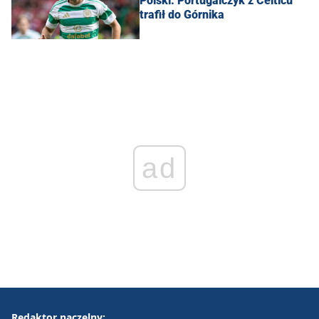
Polski. Portugalczyk z Celticu
trafił do Górnika
ad
Redaktor naczelny: