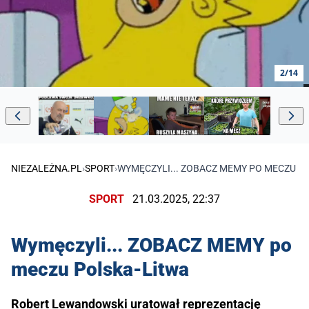
2/14
NIEZALEŻNA.PL
›
SPORT
›
WYMĘCZYLI... ZOBACZ MEMY PO MECZU P
SPORT
21.03.2025, 22:37
Wymęczyli... ZOBACZ MEMY po
meczu Polska-Litwa
Robert Lewandowski uratował reprezentację