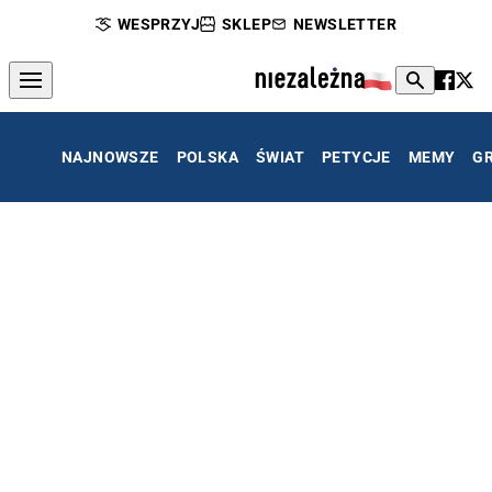
WESPRZYJ
SKLEP
NEWSLETTER
NAJNOWSZE
POLSKA
ŚWIAT
PETYCJE
MEMY
G