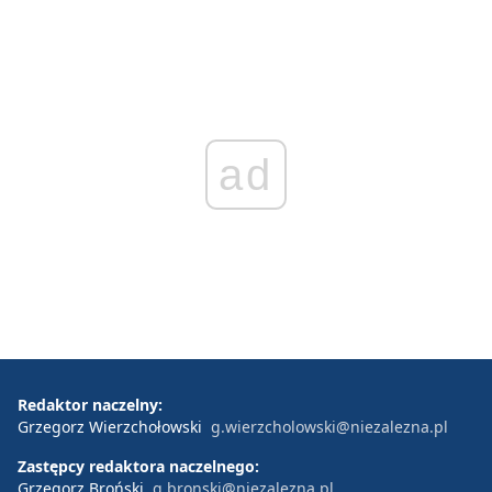
ad
Redaktor naczelny:
Grzegorz Wierzchołowski
g.wierzcholowski@niezalezna.pl
Zastępcy redaktora naczelnego:
Grzegorz Broński
g.bronski@niezalezna.pl