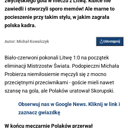
zwycięskiego gola w meczu z Litwą. Kibice nie
zawiedli i stworzyli sporo memów! Ale marne to
pocieszenie przy takim stylu, w jakim zagrała
polska kadra.
Autor:
Michał Kowalczyk
Udostępnij
Biało-czerwoni pokonali Litwę 1:0 na początek
eliminacji Mistrzostw Świata. Podopieczni Michała
Probierza niemiłosiernie męczyli się z mocno
przeciętnymi przeciwnikami - goście mieli nawet
szansę na gola, ale Polaków uratował Skorupski.
Obserwuj nas w Google News. Kliknij w link i
zaznacz gwiazdkę
W końcu męczarnie Polaków przerwał