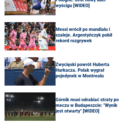
wyścigu [WIDEO]
Messi wrócił po mundialu i
szaleje. Argentyńczyk pobił
rekord rozgrywek
Zwycięski powrót Huberta
Hurkacza. Polak wygrał
pojedynek w Montrealu
Górnik musi odrabiać straty po
meczu w Budapeszcie: "Wynik
jest otwarty" [WIDEO]