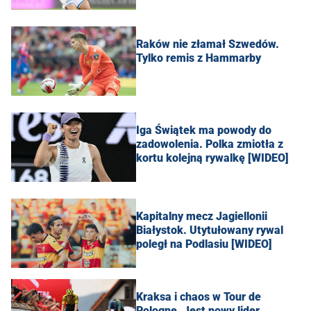
Raków nie złamał Szwedów.
Tylko remis z Hammarby
Iga Świątek ma powody do
zadowolenia. Polka zmiotła z
kortu kolejną rywalkę [WIDEO]
Kapitalny mecz Jagiellonii
Białystok. Utytułowany rywal
poległ na Podlasiu [WIDEO]
Kraksa i chaos w Tour de
Pologne. Jest nowy lider