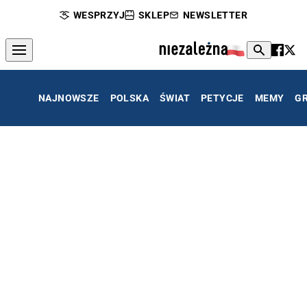
WESPRZYJ
SKLEP
NEWSLETTER
NAJNOWSZE
POLSKA
ŚWIAT
PETYCJE
MEMY
G