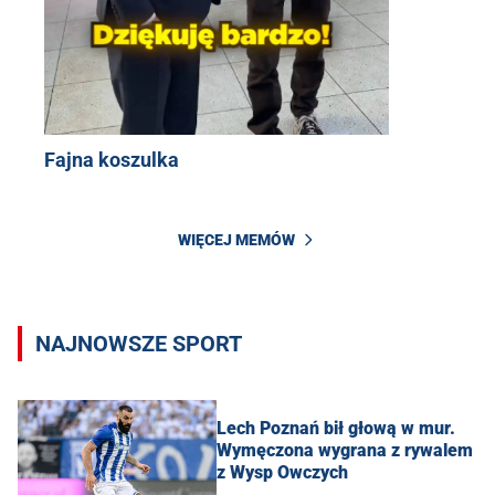
Fajna koszulka
WIĘCEJ MEMÓW
NAJNOWSZE SPORT
Lech Poznań bił głową w mur.
Wymęczona wygrana z rywalem
z Wysp Owczych