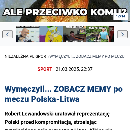
12/14
NIEZALEŻNA.PL
›
SPORT
›
WYMĘCZYLI... ZOBACZ MEMY PO MECZU P
SPORT
21.03.2025, 22:37
Wymęczyli... ZOBACZ MEMY po
meczu Polska-Litwa
Robert Lewandowski uratował reprezentację
Polski przed kompromitacją, strzelając