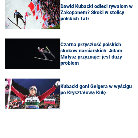
Dawid Kubacki odleci rywalom w
Zakopanem? Skoki w stolicy
polskich Tatr
Czarna przyszłość polskich
skoków narciarskich. Adam
Małysz przyznaje: jest duży
problem
Kubacki goni Geigera w wyścigu
po Kryształową Kulę