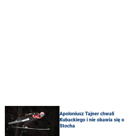
Apoloniusz Tajner chwali
Kubackiego i nie obawia się o
Stocha