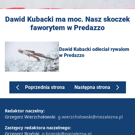
Dawid Kubacki ma moc. Nasz skoczek
faworytem w Predazzo
Dawid Kubacki odleciał rywalom
w Predazzo
Poprzednia strona
Następna strona
Redaktor naczelny:
Grzegorz Wierzchołowski
g.wierzcholowski@niezalezna.pl
Zastępcy redaktora naczelnego:
Grzegorz Broński
g.bronski@niezalezna.pl