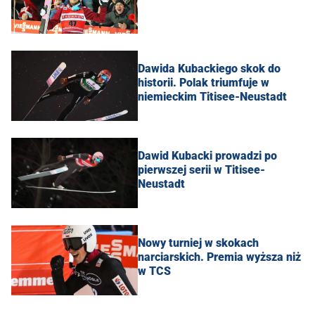
Dawida Kubackiego skok do
historii. Polak triumfuje w
niemieckim Titisee-Neustadt
Dawid Kubacki prowadzi po
pierwszej serii w Titisee-
Neustadt
Nowy turniej w skokach
narciarskich. Premia wyższa niż
w TCS