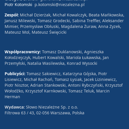
Piotr Kotomski
p.kotomski@niezalezna.pl
Zespół:
Michał Dzierżak, Michał Kowalczyk, Beata Mańkowska,
Janusz Milewski, Tomasz Grodecki, Sabina Treffler, Aleksander
Mimier, Przemysław Obłuski, Magdalena Żuraw, Anna Zyzek,
Mateusz Mol, Mateusz Święcicki
Współpracownicy:
Tomasz Duklanowski, Agnieszka
Kołodziejczyk, Hubert Kowalski, Mariola Łukawska, Jan
Przemyłski, Natalia Wasilewska, Konrad Wysocki
Publicyści:
Tomasz Sakiewicz, Katarzyna Gójska, Piotr
Lisiewicz, Michał Rachoń, Tomasz Łysiak, Jacek Liziniewicz,
Piotr Nisztor, Adrian Stankowski, Antoni Rybczyński, Krzysztof
Wołodźko, Krzysztof Karnkowski, Tomasz Teluk, Marcin
Herman
Wydawca:
Słowo Niezależne Sp. z o.o.
Filtrowa 63 / 43, 02-056 Warszawa, Polska