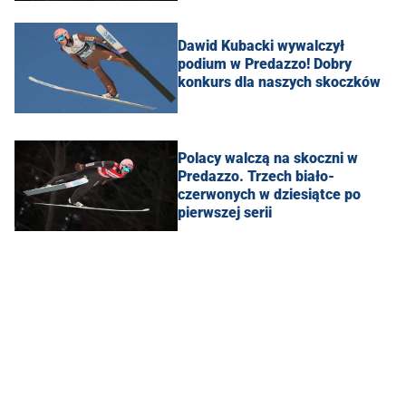
Dawid Kubacki wywalczył
podium w Predazzo! Dobry
konkurs dla naszych skoczków
Polacy walczą na skoczni w
Predazzo. Trzech biało-
czerwonych w dziesiątce po
pierwszej serii