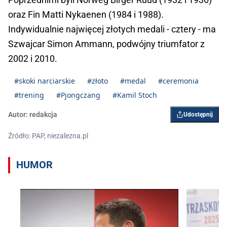
oraz Fin Matti Nykaenen (1984 i 1988).
Indywidualnie najwięcej złotych medali - cztery - ma
Szwajcar Simon Ammann, podwójny triumfator z
2002 i 2010.
#skoki narciarskie
#złoto
#medal
#ceremonia
#trening
#Pjongczang
#Kamil Stoch
Autor:
redakcja
Udostępnij
Źródło: PAP, niezalezna.pl
HUMOR