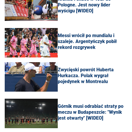
Pologne. Jest nowy lider
wyścigu [WIDEO]
Messi wrócił po mundialu i
szaleje. Argentyńczyk pobił
rekord rozgrywek
Zwycięski powrót Huberta
Hurkacza. Polak wygrał
pojedynek w Montrealu
Górnik musi odrabiać straty po
meczu w Budapeszcie: "Wynik
jest otwarty" [WIDEO]