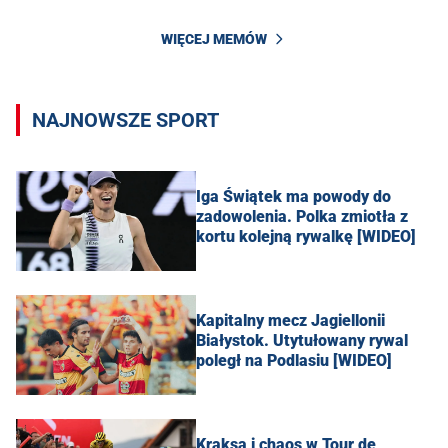
WIĘCEJ MEMÓW
NAJNOWSZE SPORT
Iga Świątek ma powody do
zadowolenia. Polka zmiotła z
kortu kolejną rywalkę [WIDEO]
Kapitalny mecz Jagiellonii
Białystok. Utytułowany rywal
poległ na Podlasiu [WIDEO]
Kraksa i chaos w Tour de