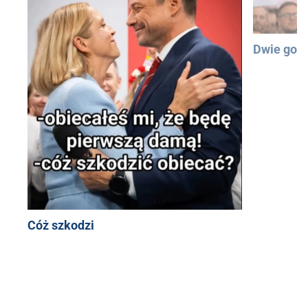
Dwie god
Cóż szkodzi