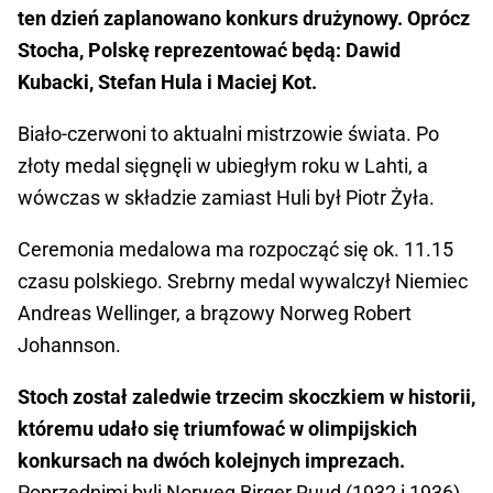
ten dzień zaplanowano konkurs drużynowy. Oprócz
Stocha, Polskę reprezentować będą: Dawid
Kubacki, Stefan Hula i Maciej Kot.
Biało-czerwoni to aktualni mistrzowie świata. Po
złoty medal sięgnęli w ubiegłym roku w Lahti, a
wówczas w składzie zamiast Huli był Piotr Żyła.
Ceremonia medalowa ma rozpocząć się ok. 11.15
czasu polskiego. Srebrny medal wywalczył Niemiec
Andreas Wellinger, a brązowy Norweg Robert
Johannson.
Stoch został zaledwie trzecim skoczkiem w historii,
któremu udało się triumfować w olimpijskich
konkursach na dwóch kolejnych imprezach.
Poprzednimi byli Norweg Birger Ruud (1932 i 1936)