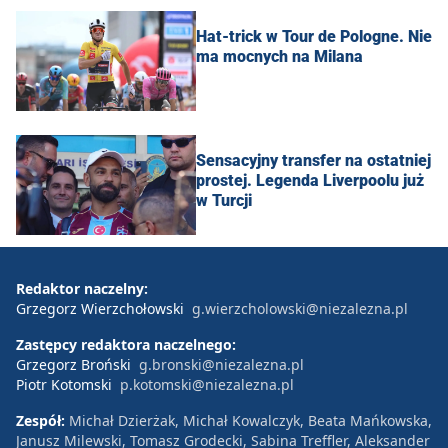
Hat-trick w Tour de Pologne. Nie
ma mocnych na Milana
Sensacyjny transfer na ostatniej
prostej. Legenda Liverpoolu już
w Turcji
Redaktor naczelny:
Grzegorz Wierzchołowski
g.wierzcholowski@niezalezna.pl
Zastępcy redaktora naczelnego:
Grzegorz Broński
g.bronski@niezalezna.pl
Piotr Kotomski
p.kotomski@niezalezna.pl
Zespół:
Michał Dzierżak, Michał Kowalczyk, Beata Mańkowska,
Janusz Milewski, Tomasz Grodecki, Sabina Treffler, Aleksander