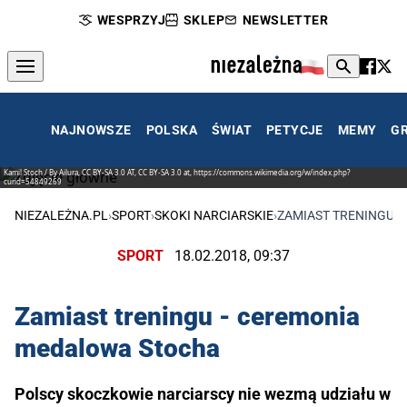
WESPRZYJ
SKLEP
NEWSLETTER
NAJNOWSZE
POLSKA
ŚWIAT
PETYCJE
MEMY
G
Kamil Stoch / By Ailura, CC BY-SA 3.0 AT, CC BY-SA 3.0 at, https://commons.wikimedia.org/w/index.php?
curid=54849269
NIEZALEŻNA.PL
›
SPORT
›
SKOKI NARCIARSKIE
›
ZAMIAST TRENINGU 
SPORT
18.02.2018, 09:37
Zamiast treningu - ceremonia
medalowa Stocha
Polscy skoczkowie narciarscy nie wezmą udziału w