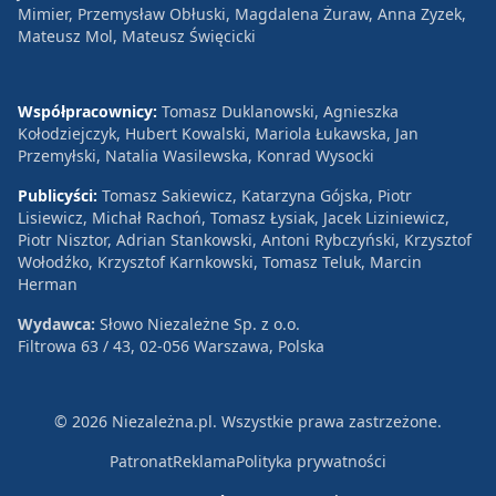
Mimier, Przemysław Obłuski, Magdalena Żuraw, Anna Zyzek,
Mateusz Mol, Mateusz Święcicki
Współpracownicy:
Tomasz Duklanowski, Agnieszka
Kołodziejczyk, Hubert Kowalski, Mariola Łukawska, Jan
Przemyłski, Natalia Wasilewska, Konrad Wysocki
Publicyści:
Tomasz Sakiewicz, Katarzyna Gójska, Piotr
Lisiewicz, Michał Rachoń, Tomasz Łysiak, Jacek Liziniewicz,
Piotr Nisztor, Adrian Stankowski, Antoni Rybczyński, Krzysztof
Wołodźko, Krzysztof Karnkowski, Tomasz Teluk, Marcin
Herman
Wydawca:
Słowo Niezależne Sp. z o.o.
Filtrowa 63 / 43, 02-056 Warszawa, Polska
© 2026 Niezależna.pl. Wszystkie prawa zastrzeżone.
Patronat
Reklama
Polityka prywatności