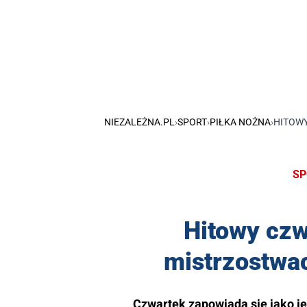
NIEZALEŻNA.PL
›
SPORT
›
PIŁKA NOŻNA
›
HITOWY
SP
Hitowy czw
mistrzostwa
Czwartek zapowiada się jako je