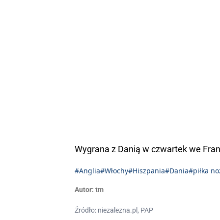
Wygrana z Danią w czwartek we Frank
#Anglia
#Włochy
#Hiszpania
#Dania
#piłka n
Autor:
tm
Źródło: niezalezna.pl, PAP