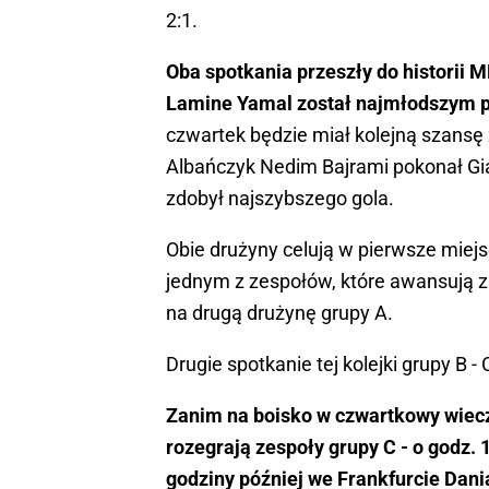
2:1.
Oba spotkania przeszły do historii
Lamine Yamal został najmłodszym pił
czwartek będzie miał kolejną szansę
Albańczyk Nedim Bajrami pokonał Gi
zdobył najszybszego gola.
Obie drużyny celują w pierwsze miejsc
jednym z zespołów, które awansują z t
na drugą drużynę grupy A.
Drugie spotkanie tej kolejki grupy B -
Zanim na boisko w czwartkowy wiecz
rozegrają zespoły grupy C - o godz.
godziny później we Frankfurcie Dania