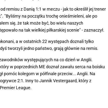
d remisu z Danią 1:1 w meczu - jak to określił jej trener
. "Byliśmy na początku trochę onieśmieleni, ale po
łem się, że tak może być, bo wielu naszych
powało na tak wielkiej piłkarskiej scenie" - zaznaczył.
konani, a w ostatnich 22 występach doznali tylko
dyś tworzyli jedno państwo, grają głównie na remis.
zawodników występujących na co dzień w Anglii.
, który w poprzednich ME doznał zawału serca na boisku
ł pomóc kolegom w półfinale przeciw... Anglii. Na
grywce 2:1. Inny to Jannik Vestergaard, który z
 Premier League.