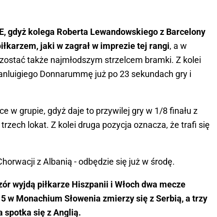
 ME, gdyż kolega Roberta Lewandowskiego z Barcelony
karzem, jaki w zagrał w imprezie tej rangi
, a w
 zostać także najmłodszym strzelcem bramki. Z kolei
anluigiego Donnarummę już po 23 sekundach gry i
e w grupie, gdyż daje to przywilej gry w 1/8 finału z
rzech lokat. Z kolei druga pozycja oznacza, że trafi się
 Chorwacji z Albanią - odbędzie się już w środę.
ór wyjdą piłkarze Hiszpanii i Włoch dwa mecze
 15 w Monachium Słowenia zmierzy się z Serbią, a trzy
 spotka się z Anglią.