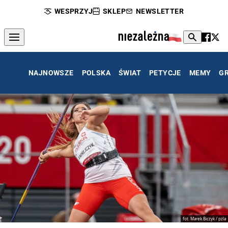
WESPRZYJ
SKLEP
NEWSLETTER
NAJNOWSZE
POLSKA
ŚWIAT
PETYCJE
MEMY
G
fot. Marek Biczyk / pzla