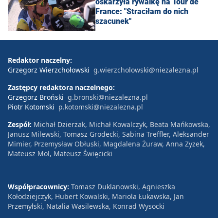
oskarżyła rywalkę na Tour de
France: "Straciłam do nich
szacunek"
Redaktor naczelny:
Grzegorz Wierzchołowski
g.wierzcholowski@niezalezna.pl
Zastępcy redaktora naczelnego:
Grzegorz Broński
g.bronski@niezalezna.pl
Piotr Kotomski
p.kotomski@niezalezna.pl
Zespół:
Michał Dzierżak, Michał Kowalczyk, Beata Mańkowska,
Janusz Milewski, Tomasz Grodecki, Sabina Treffler, Aleksander
Mimier, Przemysław Obłuski, Magdalena Żuraw, Anna Zyzek,
Mateusz Mol, Mateusz Święcicki
Współpracownicy:
Tomasz Duklanowski, Agnieszka
Kołodziejczyk, Hubert Kowalski, Mariola Łukawska, Jan
Przemyłski, Natalia Wasilewska, Konrad Wysocki