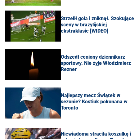
Strzelił gola i zniknął. Szokujące
sceny w brazylijskiej
ekstraklasie [WIDEO]
Odszedł ceniony dziennikarz
sportowy. Nie żyje Włodzimierz
Rezner
Najlepszy mecz Świątek w
sezonie? Kostiuk pokonana w
Toronto
Niewiadoma straciła koszulkę i