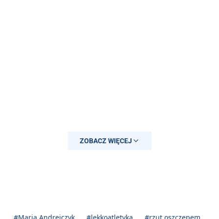
ZOBACZ WIĘCEJ
#Maria Andrejczyk
#lekkoatletyka
#rzut oszczepem