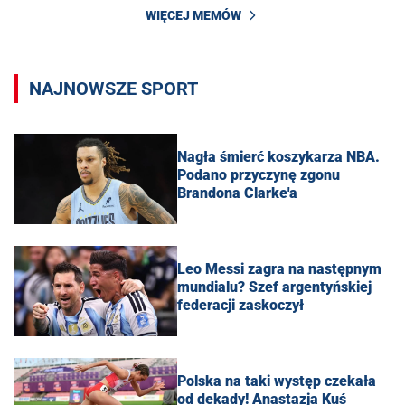
WIĘCEJ MEMÓW
NAJNOWSZE SPORT
Nagła śmierć koszykarza NBA.
Podano przyczynę zgonu
Brandona Clarke'a
Leo Messi zagra na następnym
mundialu? Szef argentyńskiej
federacji zaskoczył
Polska na taki występ czekała
od dekady! Anastazja Kuś