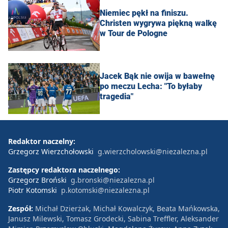
Niemiec pękł na finiszu.
Christen wygrywa piękną walkę
w Tour de Pologne
Jacek Bąk nie owija w bawełnę
po meczu Lecha: "To byłaby
tragedia"
Redaktor naczelny:
Grzegorz Wierzchołowski
g.wierzcholowski@niezalezna.pl
Zastępcy redaktora naczelnego:
Grzegorz Broński
g.bronski@niezalezna.pl
Piotr Kotomski
p.kotomski@niezalezna.pl
Zespół:
Michał Dzierżak, Michał Kowalczyk, Beata Mańkowska,
Janusz Milewski, Tomasz Grodecki, Sabina Treffler, Aleksander