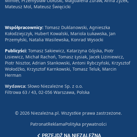
Mimier, Przemysław Obłuski, Magdalena Żuraw, Anna Zyzek,
Mateusz Mol, Mateusz Święcicki
Współpracownicy:
Tomasz Duklanowski, Agnieszka
Kołodziejczyk, Hubert Kowalski, Mariola Łukawska, Jan
Przemyłski, Natalia Wasilewska, Konrad Wysocki
Publicyści:
Tomasz Sakiewicz, Katarzyna Gójska, Piotr
Lisiewicz, Michał Rachoń, Tomasz Łysiak, Jacek Liziniewicz,
Piotr Nisztor, Adrian Stankowski, Antoni Rybczyński, Krzysztof
Wołodźko, Krzysztof Karnkowski, Tomasz Teluk, Marcin
Herman
Wydawca:
Słowo Niezależne Sp. z o.o.
Filtrowa 63 / 43, 02-056 Warszawa, Polska
© 2026 Niezależna.pl. Wszystkie prawa zastrzeżone.
Patronat
Reklama
Polityka prywatności
PRZEJDŹ NA NIEZALEŻNĄ