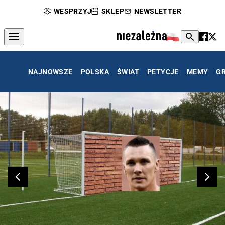
WESPRZYJ
SKLEP
NEWSLETTER
NAJNOWSZE
POLSKA
ŚWIAT
PETYCJE
MEMY
G