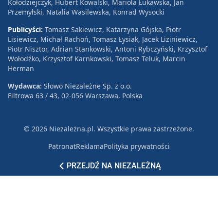
Kołodziejczyk, Hubert Kowalski, Mariola Łukawska, Jan
Przemyłski, Natalia Wasilewska, Konrad Wysocki
Publicyści:
Tomasz Sakiewicz, Katarzyna Gójska, Piotr
Lisiewicz, Michał Rachoń, Tomasz Łysiak, Jacek Liziniewicz,
Piotr Nisztor, Adrian Stankowski, Antoni Rybczyński, Krzysztof
Wołodźko, Krzysztof Karnkowski, Tomasz Teluk, Marcin
Herman
Wydawca:
Słowo Niezależne Sp. z o.o.
Filtrowa 63 / 43, 02-056 Warszawa, Polska
© 2026 Niezależna.pl. Wszystkie prawa zastrzeżone.
Patronat
Reklama
Polityka prywatności
PRZEJDŹ NA NIEZALEŻNĄ