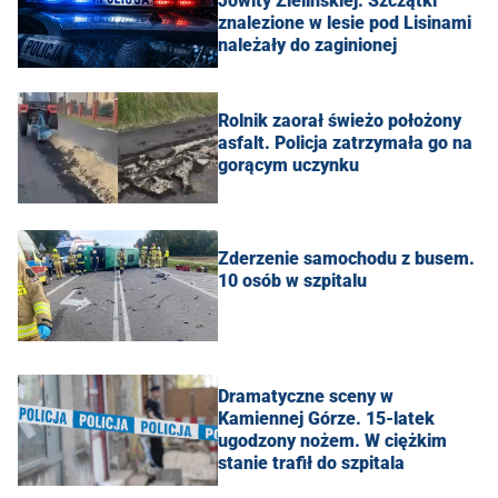
Jowity Zielińskiej. Szczątki
znalezione w lesie pod Lisinami
należały do zaginionej
Rolnik zaorał świeżo położony
asfalt. Policja zatrzymała go na
gorącym uczynku
Zderzenie samochodu z busem.
10 osób w szpitalu
Dramatyczne sceny w
Kamiennej Górze. 15-latek
ugodzony nożem. W ciężkim
stanie trafił do szpitala