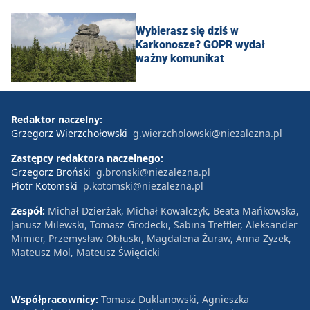
Wybierasz się dziś w
Karkonosze? GOPR wydał
ważny komunikat
Redaktor naczelny:
Grzegorz Wierzchołowski
g.wierzcholowski@niezalezna.pl
Zastępcy redaktora naczelnego:
Grzegorz Broński
g.bronski@niezalezna.pl
Piotr Kotomski
p.kotomski@niezalezna.pl
Zespół:
Michał Dzierżak, Michał Kowalczyk, Beata Mańkowska,
Janusz Milewski, Tomasz Grodecki, Sabina Treffler, Aleksander
Mimier, Przemysław Obłuski, Magdalena Żuraw, Anna Zyzek,
Mateusz Mol, Mateusz Święcicki
Współpracownicy:
Tomasz Duklanowski, Agnieszka