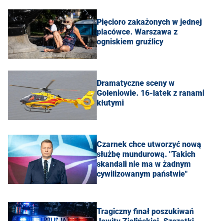
Pięcioro zakażonych w jednej
placówce. Warszawa z
ogniskiem gruźlicy
Dramatyczne sceny w
Goleniowie. 16-latek z ranami
kłutymi
Czarnek chce utworzyć nową
służbę mundurową. "Takich
skandali nie ma w żadnym
cywilizowanym państwie"
Tragiczny finał poszukiwań