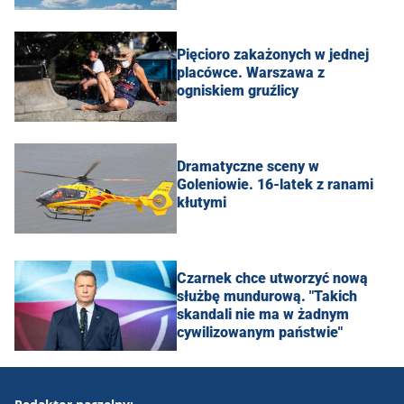
Pięcioro zakażonych w jednej
placówce. Warszawa z
ogniskiem gruźlicy
Dramatyczne sceny w
Goleniowie. 16-latek z ranami
kłutymi
Czarnek chce utworzyć nową
służbę mundurową. "Takich
skandali nie ma w żadnym
cywilizowanym państwie"