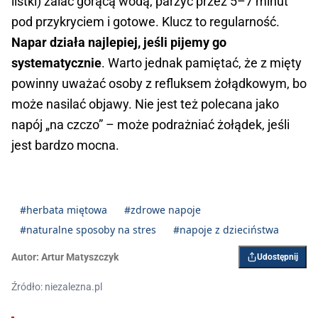
listki) zalać gorącą wodą, parzyć przez 5–7 minut
pod przykryciem i gotowe. Klucz to regularność.
Napar działa najlepiej, jeśli pijemy go
systematycznie
. Warto jednak pamiętać, że z mięty
powinny uważać osoby z refluksem żołądkowym, bo
może nasilać objawy. Nie jest też polecana jako
napój „na czczo” – może podrażniać żołądek, jeśli
jest bardzo mocna.
#herbata miętowa
#zdrowe napoje
#naturalne sposoby na stres
#napoje z dzieciństwa
Autor:
Artur Matyszczyk
Udostępnij
Źródło: niezalezna.pl