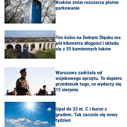
Kraków znów rozszerza płatne
parkowanie
Ten kolos na Dolnym Śląsku ma
pół kilometra długości i składa
się z 35 kamiennych łuków
Warszawa zadrżała od
wojskowego sprzętu. To dopiero
przedsmak tego, co wydarzy się
15 sierpnia
Upał do 33 st. C i burze z
gradem. Tak zacznie się nowy
tydzień