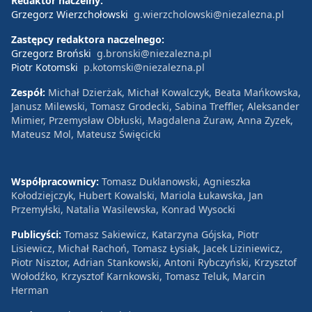
Redaktor naczelny:
Grzegorz Wierzchołowski
g.wierzcholowski@niezalezna.pl
Zastępcy redaktora naczelnego:
Grzegorz Broński
g.bronski@niezalezna.pl
Piotr Kotomski
p.kotomski@niezalezna.pl
Zespół:
Michał Dzierżak, Michał Kowalczyk, Beata Mańkowska,
Janusz Milewski, Tomasz Grodecki, Sabina Treffler, Aleksander
Mimier, Przemysław Obłuski, Magdalena Żuraw, Anna Zyzek,
Mateusz Mol, Mateusz Święcicki
Współpracownicy:
Tomasz Duklanowski, Agnieszka
Kołodziejczyk, Hubert Kowalski, Mariola Łukawska, Jan
Przemyłski, Natalia Wasilewska, Konrad Wysocki
Publicyści:
Tomasz Sakiewicz, Katarzyna Gójska, Piotr
Lisiewicz, Michał Rachoń, Tomasz Łysiak, Jacek Liziniewicz,
Piotr Nisztor, Adrian Stankowski, Antoni Rybczyński, Krzysztof
Wołodźko, Krzysztof Karnkowski, Tomasz Teluk, Marcin
Herman