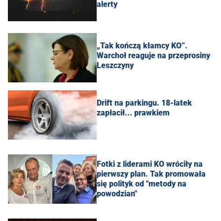
alerty
„Tak kończą kłamcy KO”.
Warchoł reaguje na przeprosiny
Leszczyny
Drift na parkingu. 18-latek
zapłacił... prawkiem
Fotki z liderami KO wróciły na
pierwszy plan. Tak promowała
się polityk od "metody na
powodzian"