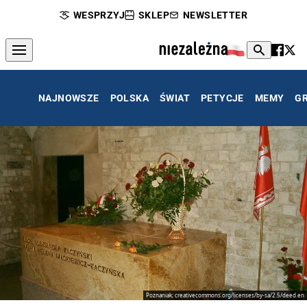
WESPRZYJ
SKLEP
NEWSLETTER
NAJNOWSZE
POLSKA
ŚWIAT
PETYCJE
MEMY
G
Poznaniak; creativecommons.org/licenses/by-sa/2.5/deed.en