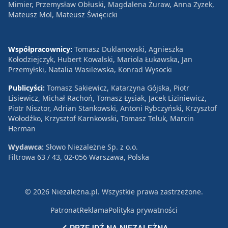
Mimier, Przemysław Obłuski, Magdalena Żuraw, Anna Zyzek,
Mateusz Mol, Mateusz Święcicki
Współpracownicy:
Tomasz Duklanowski, Agnieszka
Kołodziejczyk, Hubert Kowalski, Mariola Łukawska, Jan
Przemyłski, Natalia Wasilewska, Konrad Wysocki
Publicyści:
Tomasz Sakiewicz, Katarzyna Gójska, Piotr
Lisiewicz, Michał Rachoń, Tomasz Łysiak, Jacek Liziniewicz,
Piotr Nisztor, Adrian Stankowski, Antoni Rybczyński, Krzysztof
Wołodźko, Krzysztof Karnkowski, Tomasz Teluk, Marcin
Herman
Wydawca:
Słowo Niezależne Sp. z o.o.
Filtrowa 63 / 43, 02-056 Warszawa, Polska
© 2026 Niezależna.pl. Wszystkie prawa zastrzeżone.
Patronat
Reklama
Polityka prywatności