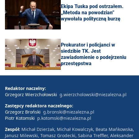
Ekipa Tuska pod ostrzałem.
„Metoda na powodzian”
wywołała polityczną burzę
Prokurator i policjanci w
siedzibie TK. Jest
zawiadomienie o podejrzeniu
przestępstwa
Redaktor naczelny:
Grzegorz Wierzchołowski
g.wierzcholowski@niezalezna.pl
Zastępcy redaktora naczelnego:
Grzegorz Broński
g.bronski@niezalezna.pl
Piotr Kotomski
p.kotomski@niezalezna.pl
Zespół:
Michał Dzierżak, Michał Kowalczyk, Beata Mańkowska,
Janusz Milewski, Tomasz Grodecki, Sabina Treffler, Aleksander