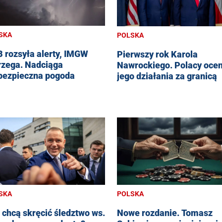
SKA
POLSKA
 rozsyła alerty, IMGW
Pierwszy rok Karola
rzega. Nadciąga
Nawrockiego. Polacy ocen
bezpieczna pogoda
jego działania za granicą
SKA
POLSKA
 chcą skręcić śledztwo ws.
Nowe rozdanie. Tomasz