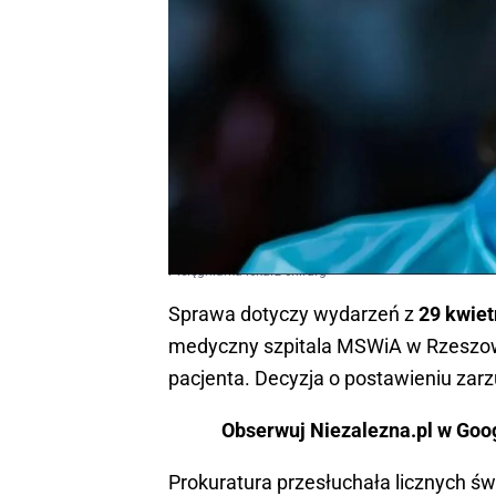
Pielęgniarka lekarz chirurg
Sprawa dotyczy wydarzeń z
29 kwiet
medyczny szpitala MSWiA w Rzeszowi
pacjenta. Decyzja o postawieniu za
Obserwuj Niezalezna.pl w Goo
Prokuratura przesłuchała licznych św