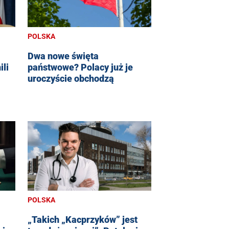
POLSKA
Dwa nowe święta
ili
państwowe? Polacy już je
uroczyście obchodzą
POLSKA
„Takich „Kacprzyków” jest