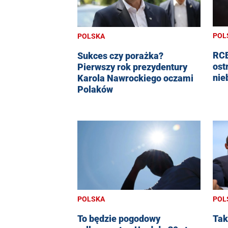
POL
POLSKA
RCB
Sukces czy porażka?
ost
Pierwszy rok prezydentury
nie
Karola Nawrockiego oczami
Polaków
POLSKA
POL
To będzie pogodowy
Tak