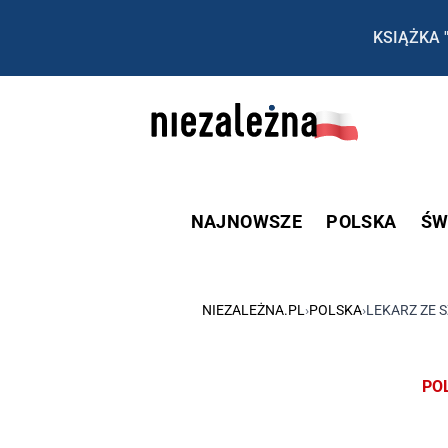
KSIĄŻKA 
NAJNOWSZE
POLSKA
ŚW
NIEZALEŻNA.PL
›
POLSKA
›
LEKARZ ZE S
PO