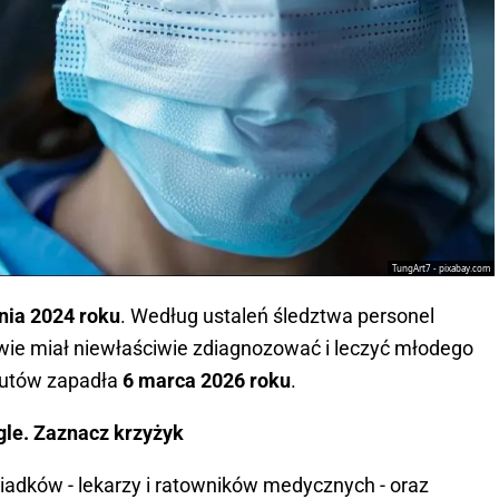
TungArt7 - pixabay.com
nia 2024 roku
. Według ustaleń śledztwa personel
e miał niewłaściwie zdiagnozować i leczyć młodego
rzutów zapadła
6 marca 2026 roku
.
gle. Zaznacz krzyżyk
iadków - lekarzy i ratowników medycznych - oraz