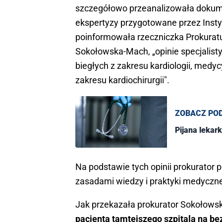
szczegółowo przeanalizowała dokume
ekspertyzy przygotowane przez Insty
poinformowała rzeczniczka Prokuratu
Sokołowska-Mach, „opinie specjalist
biegłych z zakresu kardiologii, medy
zakresu kardiochirurgii".
ZOBACZ PO
Pijana lekar
Na podstawie tych opinii prokurator 
zasadami wiedzy i praktyki medyczne
Jak przekazała prokurator Sokołows
pacjenta tamtejszego szpitala na be