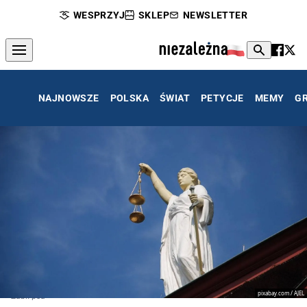
WESPRZYJ
SKLEP
NEWSLETTER
NAJNOWSZE
POLSKA
ŚWIAT
PETYCJE
MEMY
G
pixabay.com / AJEL
Zabił psa