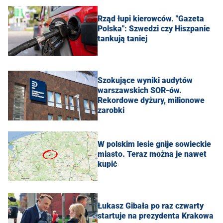
Rząd łupi kierowców. "Gazeta
Polska": Szwedzi czy Hiszpanie
tankują taniej
Szokujące wyniki audytów
warszawskich SOR-ów.
Rekordowe dyżury, milionowe
zarobki
W polskim lesie gnije sowieckie
miasto. Teraz można je nawet
kupić
Łukasz Gibała po raz czwarty
startuje na prezydenta Krakowa