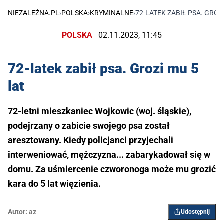
NIEZALEŻNA.PL
›
POLSKA
›
KRYMINALNE
›
72-LATEK ZABIŁ PSA. GROZ
POLSKA
02.11.2023, 11:45
72-latek zabił psa. Grozi mu 5
lat
72-letni mieszkaniec Wojkowic (woj. śląskie),
podejrzany o zabicie swojego psa został
aresztowany. Kiedy policjanci przyjechali
interweniować, mężczyzna... zabarykadował się w
domu. Za uśmiercenie czworonoga może mu grozić
kara do 5 lat więzienia.
Autor:
az
Udostępnij