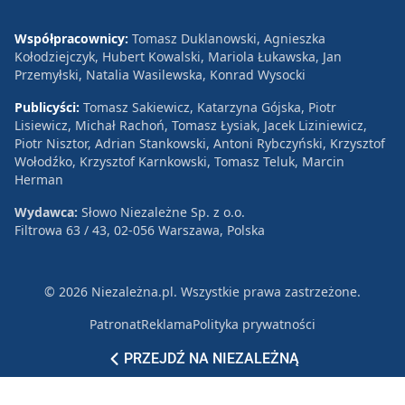
Współpracownicy:
Tomasz Duklanowski, Agnieszka
Kołodziejczyk, Hubert Kowalski, Mariola Łukawska, Jan
Przemyłski, Natalia Wasilewska, Konrad Wysocki
Publicyści:
Tomasz Sakiewicz, Katarzyna Gójska, Piotr
Lisiewicz, Michał Rachoń, Tomasz Łysiak, Jacek Liziniewicz,
Piotr Nisztor, Adrian Stankowski, Antoni Rybczyński, Krzysztof
Wołodźko, Krzysztof Karnkowski, Tomasz Teluk, Marcin
Herman
Wydawca:
Słowo Niezależne Sp. z o.o.
Filtrowa 63 / 43, 02-056 Warszawa, Polska
© 2026 Niezależna.pl. Wszystkie prawa zastrzeżone.
Patronat
Reklama
Polityka prywatności
PRZEJDŹ NA NIEZALEŻNĄ