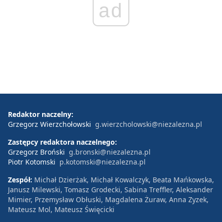
ad
Redaktor naczelny:
Grzegorz Wierzchołowski
g.wierzcholowski@niezalezna.pl
Zastępcy redaktora naczelnego:
Grzegorz Broński
g.bronski@niezalezna.pl
Piotr Kotomski
p.kotomski@niezalezna.pl
Zespół:
Michał Dzierżak, Michał Kowalczyk, Beata Mańkowska,
Janusz Milewski, Tomasz Grodecki, Sabina Treffler, Aleksander
Mimier, Przemysław Obłuski, Magdalena Żuraw, Anna Zyzek,
Mateusz Mol, Mateusz Święcicki