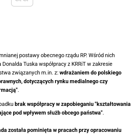
mnianej postawy obecnego rządu RP. Wśród nich
era Donalda Tuska współpracy z KRRiT w zakresie
ństwa związanych m.in. z:
wdrażaniem do polskiego
prawnych, dotyczących rynku medialnego czy
rmacją"
.
ypadku
brak współpracy w zapobieganiu "kształtowania
stające pod wpływem służb obcego państwa"
.
da została pominięta w pracach przy opracowaniu