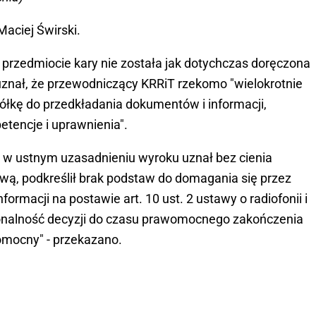
aciej Świrski.
 przedmiocie kary nie została jak dotychczas doręczona
 uznał, że przewodniczący KRRiT rzekomo "wielokrotnie
łkę do przedkładania dokumentów i informacji,
tencje i uprawnienia".
 w ustnym uzasadnieniu wyroku uznał bez cienia
wą, podkreślił brak podstaw do domagania się przez
rmacji na postawie art. 10 ust. 2 ustawy o radiofonii i
konalność decyzji do czasu prawomocnego zakończenia
omocny" - przekazano.