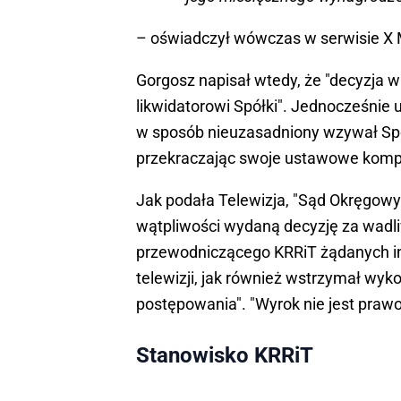
– oświadczył wówczas w serwisie X M
Gorgosz napisał wtedy, że "decyzja w
likwidatorowi Spółki". Jednocześnie
w sposób nieuzasadniony wzywał Spó
przekraczając swoje ustawowe kompe
Jak podała Telewizja, "Sąd Okręgowy
wątpliwości wydaną decyzję za wadli
przewodniczącego KRRiT żądanych info
telewizji, jak również wstrzymał wy
postępowania". "Wyrok nie jest praw
Stanowisko KRRiT