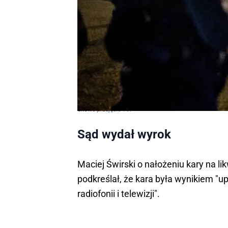
Siłowe przejęcie TVP
Sąd wydał wyrok
Maciej Świrski o nałożeniu kary na li
podkreślał, że kara była wynikiem 
radiofonii i telewizji".