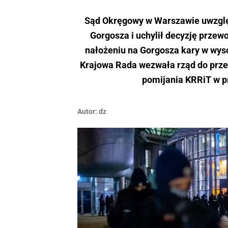
Sąd Okręgowy w Warszawie uwzględn
Gorgosza i uchylił decyzję przew
nałożeniu na Gorgosza kary w wyso
Krajowa Rada wezwała rząd do prze
pomijania KRRiT w p
Autor:
dz