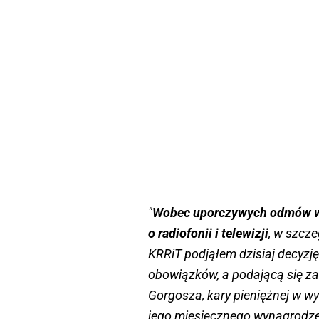
"
Wobec uporczywych odmów wy
o radiofonii i telewizji
, w szcze
KRRiT podjąłem dzisiaj decyzj
obowiązków, a podającą się za
Gorgosza, kary pieniężnej w wy
jego miesięcznego wynagrodze