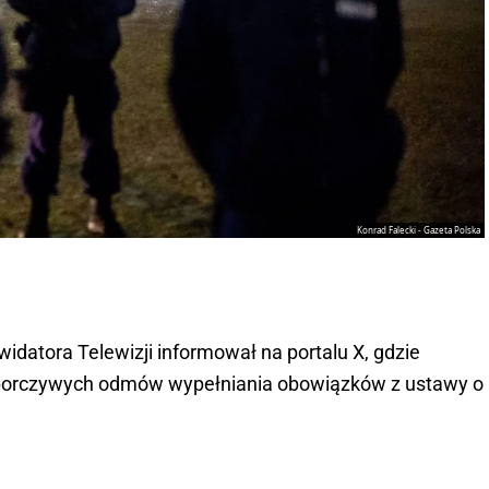
Konrad Falecki - Gazeta Polska
kwidatora Telewizji informował na portalu X, gdzie
"uporczywych odmów wypełniania obowiązków z ustawy o