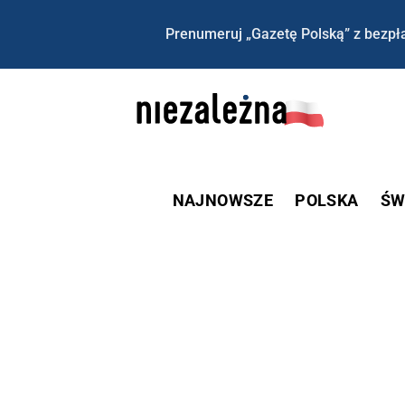
Prenumeruj „Gazetę Polską” z bezpła
NAJNOWSZE
POLSKA
ŚW