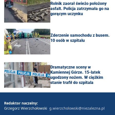
Rolnik zaorał świeżo położony
asfalt. Policja zatrzymała go na
gorącym uczynku
Zderzenie samochodu z busem.
10 osób w szpitalu
Dramatyczne sceny w
Kamiennej Górze. 15-latek
ugodzony nożem. W ciężkim
stanie trafił do szpitala
Redaktor naczelny:
Grzegorz Wierzchołowski
g.wierzcholowski@niezalezna.pl