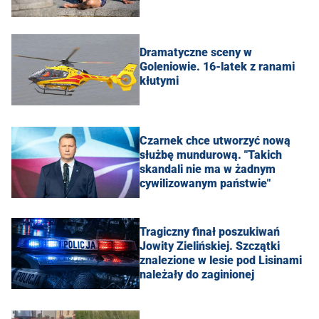
Dramatyczne sceny w
Goleniowie. 16-latek z ranami
kłutymi
Czarnek chce utworzyć nową
służbę mundurową. "Takich
skandali nie ma w żadnym
cywilizowanym państwie"
Tragiczny finał poszukiwań
Jowity Zielińskiej. Szczątki
znalezione w lesie pod Lisinami
należały do zaginionej