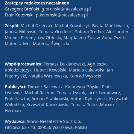
Zastępcy redaktora naczelnego:
Grzegorz Broński
g.bronski@niezalezna.pl
Piotr Kotomski
p.kotomski@niezalezna.pl
Zespół:
Michał Dzierżak, Michał Kowalczyk, Beata Mańkowska,
Janusz Milewski, Tomasz Grodecki, Sabina Treffler, Aleksander
Mimier, Przemysław Obłuski, Magdalena Żuraw, Anna Zyzek,
Mateusz Mol, Mateusz Święcicki
Współpracownicy:
Tomasz Duklanowski, Agnieszka
Kołodziejczyk, Hubert Kowalski, Mariola Łukawska, Jan
Przemyłski, Natalia Wasilewska, Konrad Wysocki
Publicyści:
Tomasz Sakiewicz, Katarzyna Gójska, Piotr
Lisiewicz, Michał Rachoń, Tomasz Łysiak, Jacek Liziniewicz,
Piotr Nisztor, Adrian Stankowski, Antoni Rybczyński, Krzysztof
Wołodźko, Krzysztof Karnkowski, Tomasz Teluk, Marcin
Herman
Wydawca:
Słowo Niezależne Sp. z o.o.
Filtrowa 63 / 43, 02-056 Warszawa, Polska