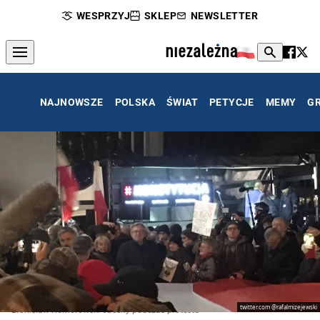
WESPRZYJ
SKLEP
NEWSLETTER
NAJNOWSZE
POLSKA
ŚWIAT
PETYCJE
MEMY
G
twitter.com @rafalmizejewski
Bronisław Komorowski obecny podczas protestu