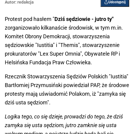
Autor:
redakcja
Udostępnij
Protest pod hasłem "
Dziś sędziowie - jutro ty"
zorganizowało kilkanaście środowisk, w tym m.in.
Komitet Obrony Demokracji, stowarzyszenia
sędziowskie "Iustitia" i "Themis", stowarzyszenie
prokuratorów "Lex Super Omnia", Obywatele RP i
Helsińska Fundacja Praw Człowieka.
Rzecznik Stowarzyszenia Sędziów Polskich "Iustitia"
Bartłomiej Przymusiński powiedział PAP, że środowe
protesty mają uświadomić Polakom, iż "zamyka się
dziś usta sędziom".
Logika tego, co się dzieje, prowadzi do tego, że dziś
zamyka się usta sędziom, jutro zamknie się usta
wolnym mediom, a pojutrze ludzie będą bali się