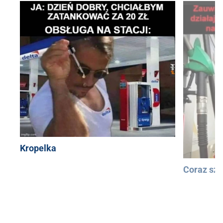
Kropelka
Coraz szy