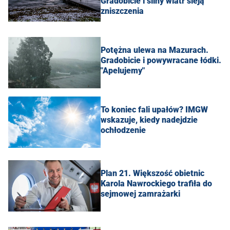
Gradobicie i silny wiatr sieją
zniszczenia
Potężna ulewa na Mazurach.
Gradobicie i powywracane łódki.
"Apelujemy"
To koniec fali upałów? IMGW
wskazuje, kiedy nadejdzie
ochłodzenie
Plan 21. Większość obietnic
Karola Nawrockiego trafiła do
sejmowej zamrażarki