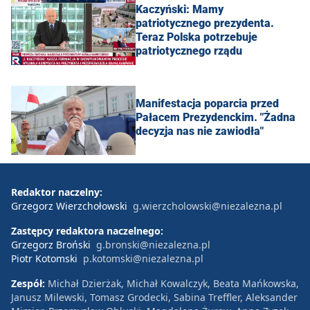
Kaczyński: Mamy
patriotycznego prezydenta.
Teraz Polska potrzebuje
patriotycznego rządu
Manifestacja poparcia przed
Pałacem Prezydenckim. "Żadna
decyzja nas nie zawiodła"
Redaktor naczelny:
Grzegorz Wierzchołowski
g.wierzcholowski@niezalezna.pl
Zastępcy redaktora naczelnego:
Grzegorz Broński
g.bronski@niezalezna.pl
Piotr Kotomski
p.kotomski@niezalezna.pl
Zespół:
Michał Dzierżak, Michał Kowalczyk, Beata Mańkowska,
Janusz Milewski, Tomasz Grodecki, Sabina Treffler, Aleksander