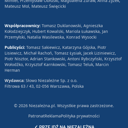
Mimier, Przemysław Obłuski, Magdalena Żuraw, Anna Zyzek,
Mateusz Mol, Mateusz Święcicki
Współpracownicy:
Tomasz Duklanowski, Agnieszka
Kołodziejczyk, Hubert Kowalski, Mariola Łukawska, Jan
Przemyłski, Natalia Wasilewska, Konrad Wysocki
Publicyści:
Tomasz Sakiewicz, Katarzyna Gójska, Piotr
Lisiewicz, Michał Rachoń, Tomasz Łysiak, Jacek Liziniewicz,
Piotr Nisztor, Adrian Stankowski, Antoni Rybczyński, Krzysztof
Wołodźko, Krzysztof Karnkowski, Tomasz Teluk, Marcin
Herman
Wydawca:
Słowo Niezależne Sp. z o.o.
Filtrowa 63 / 43, 02-056 Warszawa, Polska
© 2026 Niezależna.pl. Wszystkie prawa zastrzeżone.
Patronat
Reklama
Polityka prywatności
PRZEJDŹ NA NIEZALEŻNĄ