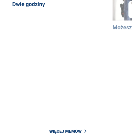
Dwie godziny
Możesz u
WIĘCEJ MEMÓW