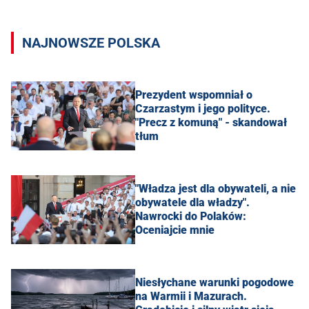
NAJNOWSZE POLSKA
Prezydent wspomniał o
Czarzastym i jego polityce.
"Precz z komuną" - skandował
tłum
"Władza jest dla obywateli, a nie
obywatele dla władzy".
Nawrocki do Polaków:
Oceniajcie mnie
Niesłychane warunki pogodowe
na Warmii i Mazurach.