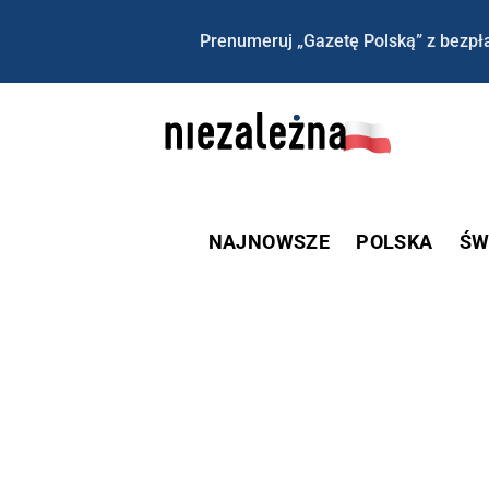
Prenumeruj „Gazetę Polską” z bezpła
NAJNOWSZE
POLSKA
ŚW