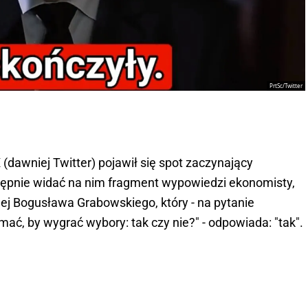
PrtSc/Twitter
X (dawniej Twitter) pojawił się spot zaczynający
stępnie widać na nim fragment wypowiedzi ekonomisty,
nej Bogusława Grabowskiego, który - na pytanie
mać, by wygrać wybory: tak czy nie?" - odpowiada: "tak".