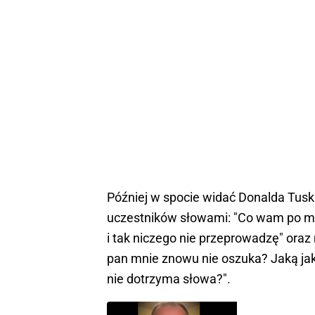
Później w spocie widać Donalda Tusk
uczestników słowami: "Co wam po moic
i tak niczego nie przeprowadzę" ora
pan mnie znowu nie oszuka? Jaką jak
nie dotrzyma słowa?".