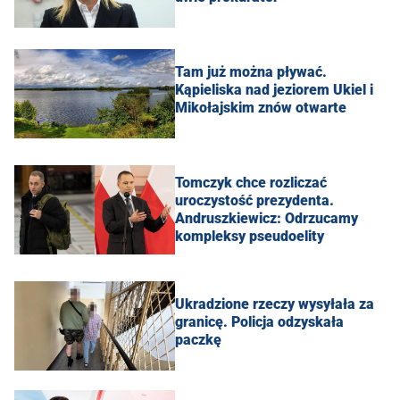
Tam już można pływać.
Kąpieliska nad jeziorem Ukiel i
Mikołajskim znów otwarte
Tomczyk chce rozliczać
uroczystość prezydenta.
Andruszkiewicz: Odrzucamy
kompleksy pseudoelity
Ukradzione rzeczy wysyłała za
granicę. Policja odzyskała
paczkę