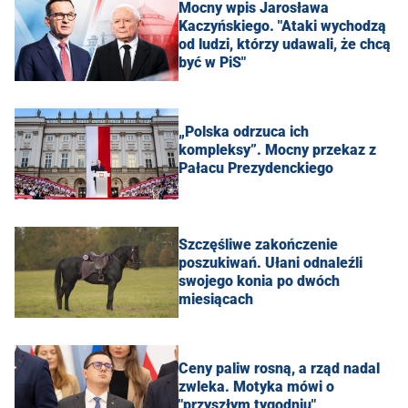
Mocny wpis Jarosława
Kaczyńskiego. "Ataki wychodzą
od ludzi, którzy udawali, że chcą
być w PiS"
„Polska odrzuca ich
kompleksy”. Mocny przekaz z
Pałacu Prezydenckiego
Szczęśliwe zakończenie
poszukiwań. Ułani odnaleźli
swojego konia po dwóch
miesiącach
Ceny paliw rosną, a rząd nadal
zwleka. Motyka mówi o
"przyszłym tygodniu"