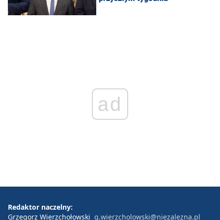
ad
Redaktor naczelny:
Grzegorz Wierzchołowski
g.wierzcholowski@niezalezna.pl