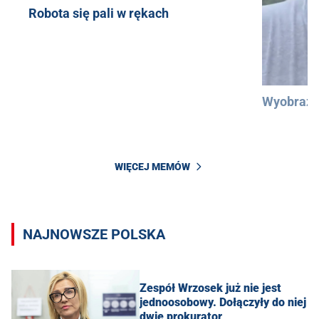
Robota się pali w rękach
Wyobraźc
WIĘCEJ MEMÓW
NAJNOWSZE POLSKA
Zespół Wrzosek już nie jest
jednoosobowy. Dołączyły do niej
dwie prokurator