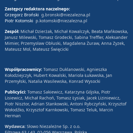
Zastępcy redaktora naczelnego:
Grzegorz Broński
g.bronski@niezalezna.pl
Piotr Kotomski
p.kotomski@niezalezna.pl
Zespół:
Michał Dzierżak, Michał Kowalczyk, Beata Mańkowska,
Janusz Milewski, Tomasz Grodecki, Sabina Treffler, Aleksander
Mimier, Przemysław Obłuski, Magdalena Żuraw, Anna Zyzek,
Mateusz Mol, Mateusz Święcicki
Współpracownicy:
Tomasz Duklanowski, Agnieszka
Kołodziejczyk, Hubert Kowalski, Mariola Łukawska, Jan
Przemyłski, Natalia Wasilewska, Konrad Wysocki
Publicyści:
Tomasz Sakiewicz, Katarzyna Gójska, Piotr
Lisiewicz, Michał Rachoń, Tomasz Łysiak, Jacek Liziniewicz,
Piotr Nisztor, Adrian Stankowski, Antoni Rybczyński, Krzysztof
Wołodźko, Krzysztof Karnkowski, Tomasz Teluk, Marcin
Herman
Wydawca:
Słowo Niezależne Sp. z o.o.
Filtrowa 63 / 43, 02-056 Warszawa, Polska