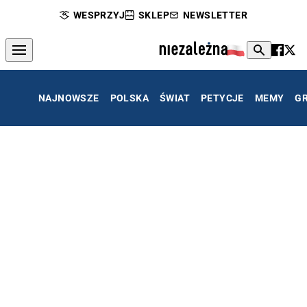
WESPRZYJ
SKLEP
NEWSLETTER
NAJNOWSZE
POLSKA
ŚWIAT
PETYCJE
MEMY
G