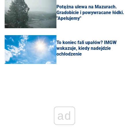
Potężna ulewa na Mazurach.
Gradobicie i powywracane łódki.
"Apelujemy"
To koniec fali upałów? IMGW
wskazuje, kiedy nadejdzie
ochłodzenie
ad