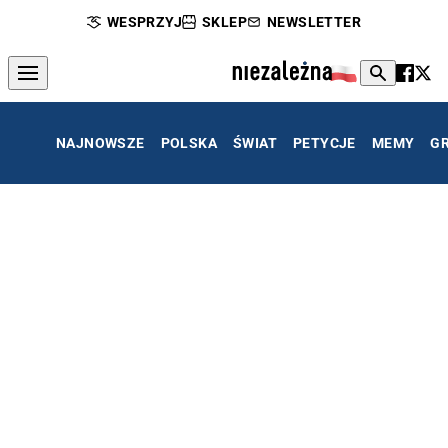
WESPRZYJ
SKLEP
NEWSLETTER
NAJNOWSZE
POLSKA
ŚWIAT
PETYCJE
MEMY
G