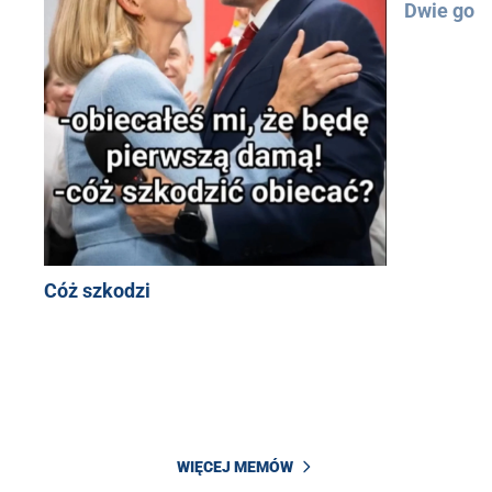
Dwie god
Cóż szkodzi
WIĘCEJ MEMÓW