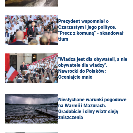
Prezydent wspomniał o
Czarzastym i jego polityce.
"Precz z komuną" - skandował
tłum
"Władza jest dla obywateli, a nie
obywatele dla władzy".
Nawrocki do Polaków:
Oceniajcie mnie
Niesłychane warunki pogodowe
na Warmii i Mazurach.
Gradobicie i silny wiatr sieją
zniszczenia