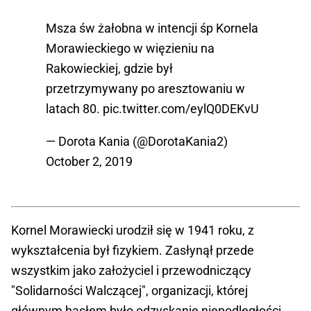
Msza św żałobna w intencji śp Kornela
Morawieckiego w więzieniu na
Rakowieckiej, gdzie był
przetrzymywany po aresztowaniu w
latach 80.
pic.twitter.com/eylQ0DEKvU
— Dorota Kania (@DorotaKania2)
October 2, 2019
Kornel Morawiecki urodził się w 1941 roku, z
wykształcenia był fizykiem. Zasłynął przede
wszystkim jako założyciel i przewodniczący
"Solidarności Walczącej", organizacji, której
głównym hasłem było odzyskanie niepodległości.