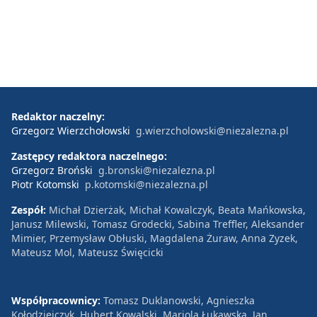
Redaktor naczelny:
Grzegorz Wierzchołowski
g.wierzcholowski@niezalezna.pl
Zastępcy redaktora naczelnego:
Grzegorz Broński
g.bronski@niezalezna.pl
Piotr Kotomski
p.kotomski@niezalezna.pl
Zespół:
Michał Dzierżak, Michał Kowalczyk, Beata Mańkowska,
Janusz Milewski, Tomasz Grodecki, Sabina Treffler, Aleksander
Mimier, Przemysław Obłuski, Magdalena Żuraw, Anna Zyzek,
Mateusz Mol, Mateusz Święcicki
Współpracownicy:
Tomasz Duklanowski, Agnieszka
Kołodziejczyk, Hubert Kowalski, Mariola Łukawska, Jan