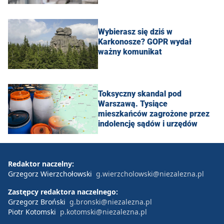
Wybierasz się dziś w
Karkonosze? GOPR wydał
ważny komunikat
Toksyczny skandal pod
Warszawą. Tysiące
mieszkańców zagrożone przez
indolencję sądów i urzędów
Redaktor naczelny:
Grzegorz Wierzchołowski
g.wierzcholowski@niezalezna.pl
Zastępcy redaktora naczelnego:
Grzegorz Broński
g.bronski@niezalezna.pl
Piotr Kotomski
p.kotomski@niezalezna.pl