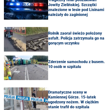
Jowity Zielińskiej. Szczątki
znalezione w lesie pod Lisinami
należały do zaginionej
Rolnik zaorał świeżo położony
asfalt. Policja zatrzymała go na
gorącym uczynku
Zderzenie samochodu z busem.
10 osób w szpitalu
Dramatyczne sceny w
Kamiennej Górze. 15-latek
ugodzony nożem. W ciężkim
stanie trafił do szpitala