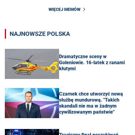
WIĘCEJ MEMÓW
NAJNOWSZE POLSKA
Dramatyczne sceny w
Goleniowie. 16-latek z ranami
kłutymi
Czarnek chce utworzyć nową
służbę mundurową. "Takich
skandali nie ma w żadnym
cywilizowanym państwie"
Tragiczny finał poszukiwań