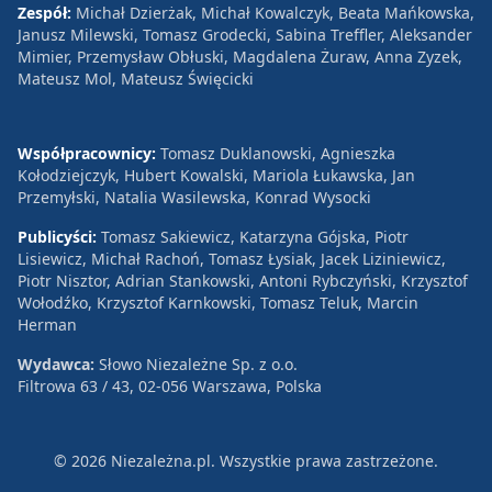
Zespół:
Michał Dzierżak, Michał Kowalczyk, Beata Mańkowska,
Janusz Milewski, Tomasz Grodecki, Sabina Treffler, Aleksander
Mimier, Przemysław Obłuski, Magdalena Żuraw, Anna Zyzek,
Mateusz Mol, Mateusz Święcicki
Współpracownicy:
Tomasz Duklanowski, Agnieszka
Kołodziejczyk, Hubert Kowalski, Mariola Łukawska, Jan
Przemyłski, Natalia Wasilewska, Konrad Wysocki
Publicyści:
Tomasz Sakiewicz, Katarzyna Gójska, Piotr
Lisiewicz, Michał Rachoń, Tomasz Łysiak, Jacek Liziniewicz,
Piotr Nisztor, Adrian Stankowski, Antoni Rybczyński, Krzysztof
Wołodźko, Krzysztof Karnkowski, Tomasz Teluk, Marcin
Herman
Wydawca:
Słowo Niezależne Sp. z o.o.
Filtrowa 63 / 43, 02-056 Warszawa, Polska
© 2026 Niezależna.pl. Wszystkie prawa zastrzeżone.