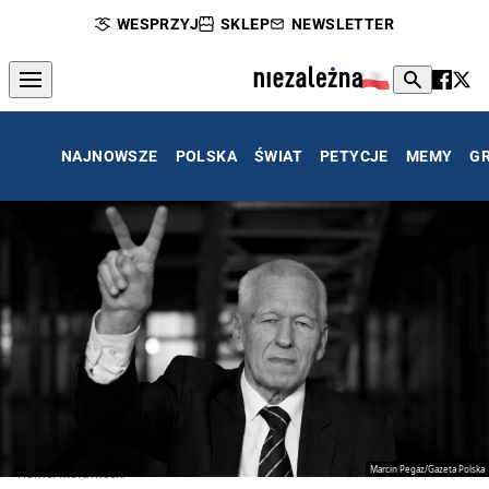
WESPRZYJ
SKLEP
NEWSLETTER
NAJNOWSZE
POLSKA
ŚWIAT
PETYCJE
MEMY
G
Marcin Pegaz/Gazeta Polska
Kornel Morawiecki