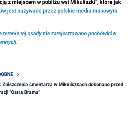
cją z miejscem w pobliżu wsi Mikuliszki", które jak
ów jest nazywane przez polskie media masowym
a terenie tej osady nie zarejestrowano pochówków
emnych."
DOBNE
: Zniszczenia cmentarza w Mikuliszkach dokonano przed
racji "Ostra Brama"