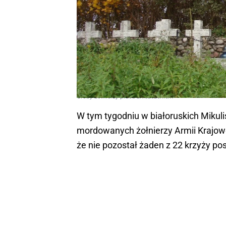
Groby żołnierzy przed zniszczeniem
W tym tygodniu w białoruskich Mikuli
mordowanych żołnierzy Armii Krajowe
że nie pozostał żaden z 22 krzyży p