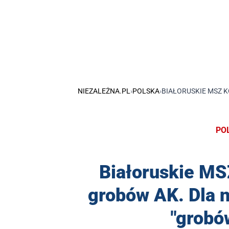
NIEZALEŻNA.PL
›
POLSKA
›
BIAŁORUSKIE MSZ K
PO
Białoruskie MS
grobów AK. Dla n
"grobó