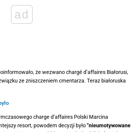
ad
informowało, że wezwano chargé d’affaires Białorusi,
związku ze zniszczeniem cmentarza. Teraz białoruska
było
ymczasowego charge d’affaires Polski Marcina
tejszy resort, powodem decyzji było
"nieumotywowane