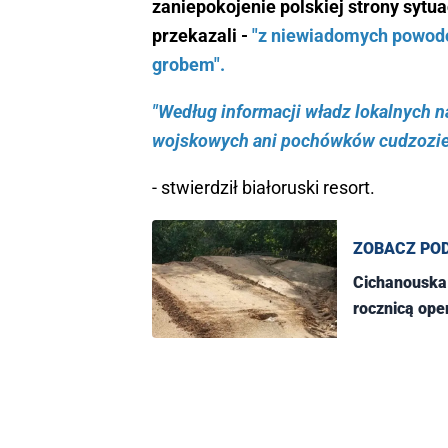
zaniepokojenie polskiej strony sytua
przekazali -
"z niewiadomych powod
grobem".
"Według informacji władz lokalnych n
wojskowych ani pochówków cudzozi
- stwierdził białoruski resort.
ZOBACZ PO
Cichanouska
rocznicą ope