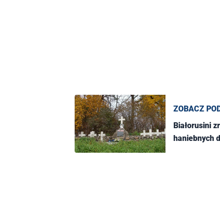
ZOBACZ PO
Białorusini 
haniebnych d