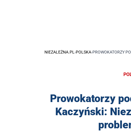
NIEZALEŻNA.PL
›
POLSKA
›
PROWOKATORZY POD
PO
Prowokatorzy p
Kaczyński: Niez
proble