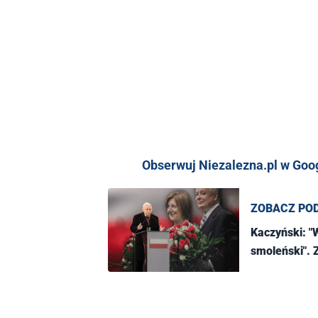
Obserwuj Niezalezna.pl w Googl
ZOBACZ PO
Kaczyński: "
smoleński".