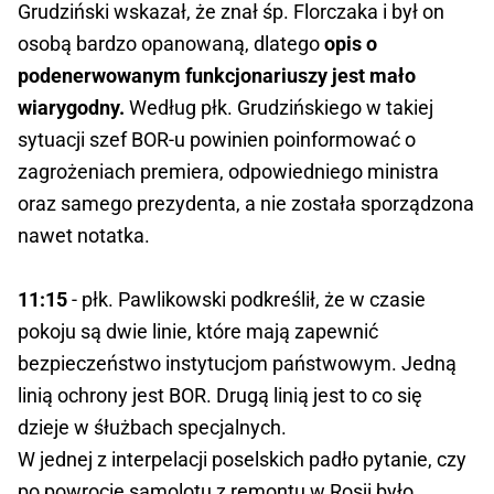
Grudziński wskazał, że znał śp. Florczaka i był on
osobą bardzo opanowaną, dlatego
opis o
podenerwowanym funkcjonariuszy jest mało
wiarygodny.
Według płk. Grudzińskiego w takiej
sytuacji szef BOR-u powinien poinformować o
zagrożeniach premiera, odpowiedniego ministra
oraz samego prezydenta, a nie została sporządzona
nawet notatka.
11:15
- płk. Pawlikowski podkreślił, że w czasie
pokoju są dwie linie, które mają zapewnić
bezpieczeństwo instytucjom państwowym. Jedną
linią ochrony jest BOR. Drugą linią jest to co się
dzieje w śłużbach specjalnych.
W jednej z interpelacji poselskich padło pytanie, czy
po powrocie samolotu z remontu w Rosji było