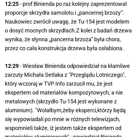
12:25
- prof Binienda po raz kolejny zaprezentował
proporcje skrzydła samolotu i „pancernej brzozy”.
Naukowiec zwrócił uwagę, że Tu-154 jest modelem
o dosyć mocnych skrzydłach.Z kolei z badań drzewa
wynika, że słynna „pancerna brzoza” była chora,
przez co cała konstrukcja drzewa była osłabiona.
12:29
- Wiesław Binienda odpowiedział na kłamliwe
zarzuty Michała Setlaka z "Przeglądu Lotniczego",
który wczoraj w TVP Info zarzucił mu, że jest
ekspertem od materiałów kompozytowych, a nie
metalowych (skrzydło Tu-154 jest wykonane z
aluminium). "Wolałbym,żeby eksperci,którzy będą
się wypowiadali po mnie w różnych telewizjach,
wspomnieli także, iż jestem także ekspertem od
materiałów aluminiowych" - powiedział Binienda.