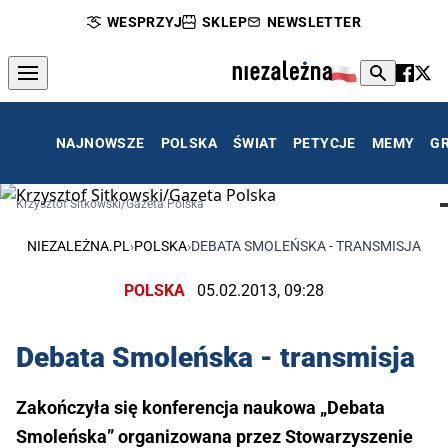
WESPRZYJ
SKLEP
NEWSLETTER
NAJNOWSZE
POLSKA
ŚWIAT
PETYCJE
MEMY
G
Krzysztof Sitkowski/Gazeta Polska
NIEZALEŻNA.PL
›
POLSKA
›
DEBATA SMOLEŃSKA - TRANSMISJA
POLSKA
05.02.2013, 09:28
Debata Smoleńska - transmisja
Zakończyła się konferencja naukowa „Debata
Smoleńska” organizowana przez Stowarzyszenie