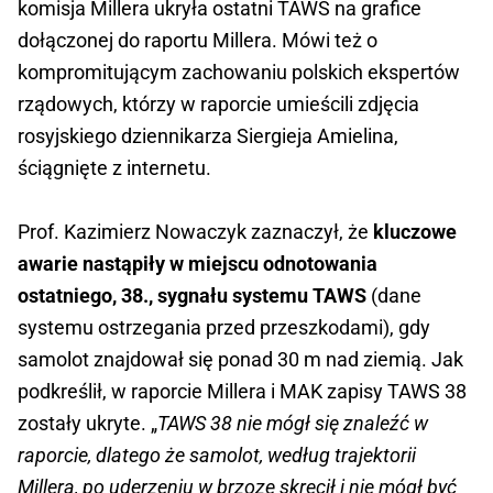
komisja Millera ukryła ostatni TAWS na grafice
dołączonej do raportu Millera. Mówi też o
kompromitującym zachowaniu polskich ekspertów
rządowych, którzy w raporcie umieścili zdjęcia
rosyjskiego dziennikarza Siergieja Amielina,
ściągnięte z internetu.
Prof. Kazimierz Nowaczyk zaznaczył, że
kluczowe
awarie nastąpiły w miejscu odnotowania
ostatniego, 38., sygnału systemu TAWS
(dane
systemu ostrzegania przed przeszkodami), gdy
samolot znajdował się ponad 30 m nad ziemią. Jak
podkreślił, w raporcie Millera i MAK zapisy TAWS 38
zostały ukryte. „
TAWS 38 nie mógł się znaleźć w
raporcie, dlatego że samolot, według trajektorii
Millera, po uderzeniu w brzozę skręcił i nie mógł być