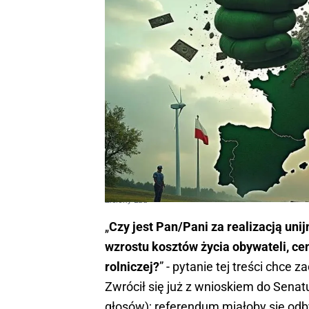
Zielony Ład
„
Czy jest Pan/Pani za realizacją unij
wzrostu kosztów życia obywateli, cen
rolniczej?
” - pytanie tej treści chc
Zwrócił się już z wnioskiem do Sena
głosów); referendum miałoby się odb