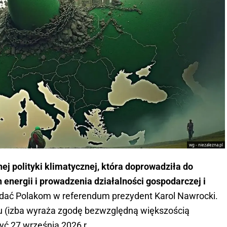
wg - niezalezna.pl
nej polityki klimatycznej, która doprowadziła do
 energii i prowadzenia działalności gospodarczej i
e zadać Polakom w referendum prezydent Karol Nawrocki.
tu (izba wyraża zgodę bezwzględną większością
yć 27 września 2026 r.