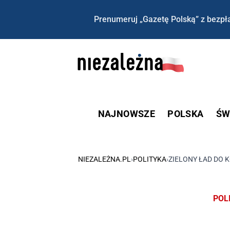
Prenumeruj „Gazetę Polską” z bezpła
NAJNOWSZE
POLSKA
ŚW
NIEZALEŻNA.PL
›
POLITYKA
›
ZIELONY ŁAD DO 
POL