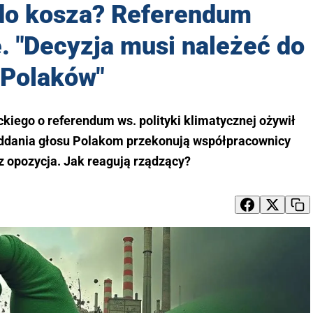
 do kosza? Referendum
. "Decyzja musi należeć do
Polaków"
iego o referendum ws. polityki klimatycznej ożywił
 oddania głosu Polakom przekonują współpracownicy
z opozycja. Jak reagują rządzący?