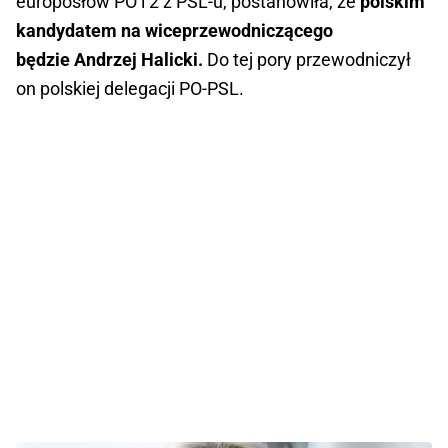
europosłów PO i 2 z PSL-u, postanowiła, że
polskim
kandydatem na wiceprzewodniczącego
będzie Andrzej Halicki.
Do tej pory przewodniczył
on polskiej delegacji PO-PSL.