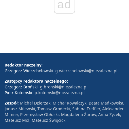
ad
Redaktor naczelny:
Grzegorz Wierzchołowski
g.wierzcholowski@niezalezna.pl
Zastępcy redaktora naczelnego:
Grzegorz Broński
g.bronski@niezalezna.pl
Piotr Kotomski
p.kotomski@niezalezna.pl
Zespół:
Michał Dzierżak, Michał Kowalczyk, Beata Mańkowska,
Janusz Milewski, Tomasz Grodecki, Sabina Treffler, Aleksander
Mimier, Przemysław Obłuski, Magdalena Żuraw, Anna Zyzek,
Mateusz Mol, Mateusz Święcicki