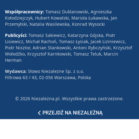
Współpracownicy:
Tomasz Duklanowski, Agnieszka
Kołodziejczyk, Hubert Kowalski, Mariola Łukawska, Jan
Przemyłski, Natalia Wasilewska, Konrad Wysocki
Publicyści:
Tomasz Sakiewicz, Katarzyna Gójska, Piotr
Lisiewicz, Michał Rachoń, Tomasz Łysiak, Jacek Liziniewicz,
Piotr Nisztor, Adrian Stankowski, Antoni Rybczyński, Krzysztof
Wołodźko, Krzysztof Karnkowski, Tomasz Teluk, Marcin
Herman
Wydawca:
Słowo Niezależne Sp. z o.o.
Filtrowa 63 / 43, 02-056 Warszawa, Polska
© 2026 Niezależna.pl. Wszystkie prawa zastrzeżone.
Patronat
Reklama
Polityka prywatności
PRZEJDŹ NA NIEZALEŻNĄ