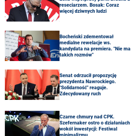
reseciarzem. Bosak: Coraz
więcej dziwnych ludzi
Bocheński zdementował
medialne rewelacje ws.
kandydata na premiera. "Nie ma
takich rozmów"
Senat odrzucił propozycję
prezydenta Nawrockiego.
"Solidarność" reaguje.
Zdecydowany ruch
Czarne chmury nad CPK.
Szefernaker ostro o działaniach
wokół inwestycji: Festiwal
minimalizmu