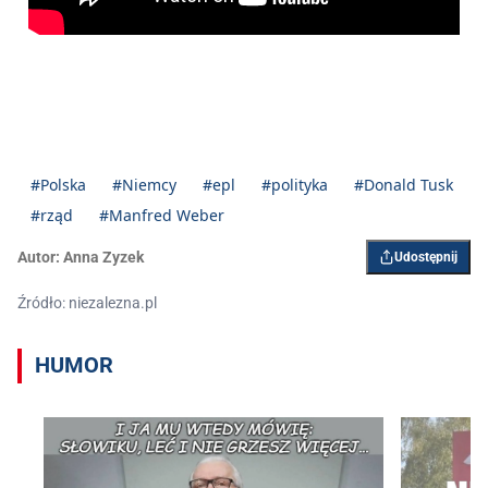
#Polska
#Niemcy
#epl
#polityka
#Donald Tusk
#rząd
#Manfred Weber
Autor:
Anna Zyzek
Udostępnij
Źródło: niezalezna.pl
HUMOR