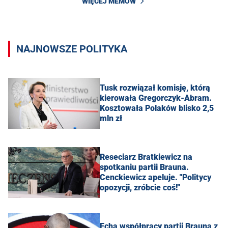
WIĘCEJ MEMÓW
NAJNOWSZE POLITYKA
Tusk rozwiązał komisję, którą
kierowała Gregorczyk-Abram.
Kosztowała Polaków blisko 2,5
mln zł
Reseciarz Bratkiewicz na
spotkaniu partii Brauna.
Cenckiewicz apeluje. "Politycy
opozycji, zróbcie coś!"
Echa współpracy partii Brauna z