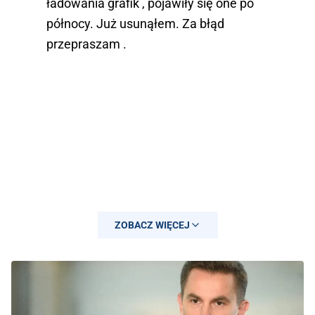
ładowania grafik , pojawiły się one po
północy. Już usunąłem. Za błąd
przepraszam .
ZOBACZ WIĘCEJ
— Arkadiusz Myrcha