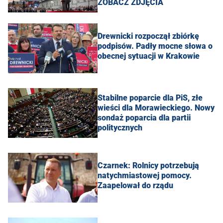
ZOBACZ ZDJĘCIA
Drewnicki rozpoczął zbiórkę
podpisów. Padły mocne słowa o
obecnej sytuacji w Krakowie
Stabilne poparcie dla PiS, złe
wieści dla Morawieckiego. Nowy
sondaż poparcia dla partii
politycznych
Czarnek: Rolnicy potrzebują
natychmiastowej pomocy.
Zaapelował do rządu