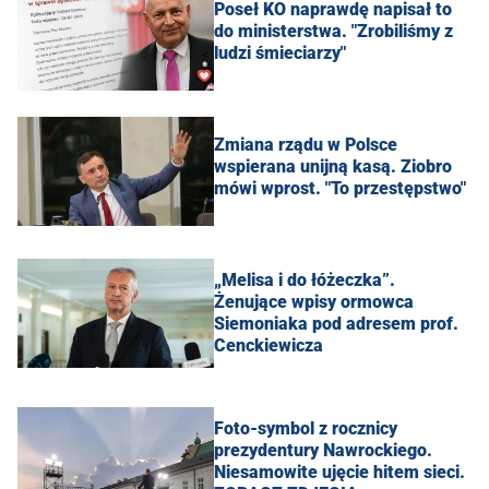
Poseł KO naprawdę napisał to
do ministerstwa. "Zrobiliśmy z
ludzi śmieciarzy"
Zmiana rządu w Polsce
wspierana unijną kasą. Ziobro
mówi wprost. "To przestępstwo"
„Melisa i do łóżeczka”.
Żenujące wpisy ormowca
Siemoniaka pod adresem prof.
Cenckiewicza
Foto-symbol z rocznicy
prezydentury Nawrockiego.
Niesamowite ujęcie hitem sieci.