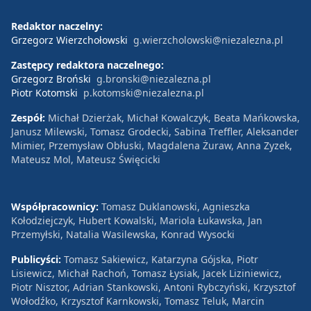
Redaktor naczelny:
Grzegorz Wierzchołowski
g.wierzcholowski@niezalezna.pl
Zastępcy redaktora naczelnego:
Grzegorz Broński
g.bronski@niezalezna.pl
Piotr Kotomski
p.kotomski@niezalezna.pl
Zespół:
Michał Dzierżak, Michał Kowalczyk, Beata Mańkowska,
Janusz Milewski, Tomasz Grodecki, Sabina Treffler, Aleksander
Mimier, Przemysław Obłuski, Magdalena Żuraw, Anna Zyzek,
Mateusz Mol, Mateusz Święcicki
Współpracownicy:
Tomasz Duklanowski, Agnieszka
Kołodziejczyk, Hubert Kowalski, Mariola Łukawska, Jan
Przemyłski, Natalia Wasilewska, Konrad Wysocki
Publicyści:
Tomasz Sakiewicz, Katarzyna Gójska, Piotr
Lisiewicz, Michał Rachoń, Tomasz Łysiak, Jacek Liziniewicz,
Piotr Nisztor, Adrian Stankowski, Antoni Rybczyński, Krzysztof
Wołodźko, Krzysztof Karnkowski, Tomasz Teluk, Marcin