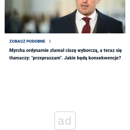
(@ArkadiuszMyrcha)
May 17, 2025
ZOBACZ PODOBNE
Myrcha ordynarnie złamał ciszę wyborczą, a teraz się
tłumaczy: "przepraszam". Jakie będą konsekwencje?
ad