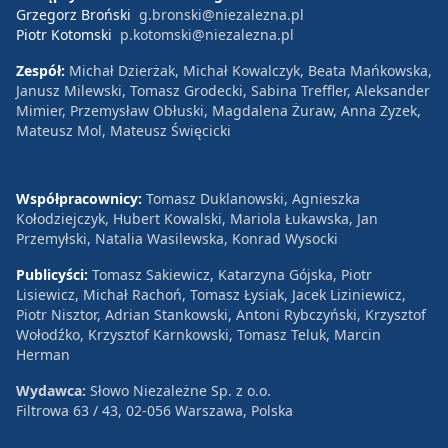
Grzegorz Broński
g.bronski@niezalezna.pl
Piotr Kotomski
p.kotomski@niezalezna.pl
Zespół:
Michał Dzierżak, Michał Kowalczyk, Beata Mańkowska,
Janusz Milewski, Tomasz Grodecki, Sabina Treffler, Aleksander
Mimier, Przemysław Obłuski, Magdalena Żuraw, Anna Zyzek,
Mateusz Mol, Mateusz Święcicki
Współpracownicy:
Tomasz Duklanowski, Agnieszka
Kołodziejczyk, Hubert Kowalski, Mariola Łukawska, Jan
Przemyłski, Natalia Wasilewska, Konrad Wysocki
Publicyści:
Tomasz Sakiewicz, Katarzyna Gójska, Piotr
Lisiewicz, Michał Rachoń, Tomasz Łysiak, Jacek Liziniewicz,
Piotr Nisztor, Adrian Stankowski, Antoni Rybczyński, Krzysztof
Wołodźko, Krzysztof Karnkowski, Tomasz Teluk, Marcin
Herman
Wydawca:
Słowo Niezależne Sp. z o.o.
Filtrowa 63 / 43, 02-056 Warszawa, Polska