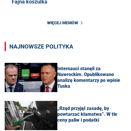
Fajna koszulka
WIĘCEJ MEMÓW
NAJNOWSZE POLITYKA
Internauci stanęli za
Nawrockim. Opublikowano
analizę komentarzy po wpisie
Tuska
„Rząd przyjął zasadę, by
powtarzać kłamstwa”. W tle
ceny paliw i podatki