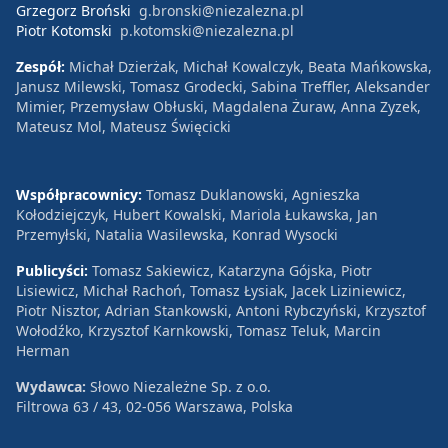
Grzegorz Broński
g.bronski@niezalezna.pl
Piotr Kotomski
p.kotomski@niezalezna.pl
Zespół:
Michał Dzierżak, Michał Kowalczyk, Beata Mańkowska,
Janusz Milewski, Tomasz Grodecki, Sabina Treffler, Aleksander
Mimier, Przemysław Obłuski, Magdalena Żuraw, Anna Zyzek,
Mateusz Mol, Mateusz Święcicki
Współpracownicy:
Tomasz Duklanowski, Agnieszka
Kołodziejczyk, Hubert Kowalski, Mariola Łukawska, Jan
Przemyłski, Natalia Wasilewska, Konrad Wysocki
Publicyści:
Tomasz Sakiewicz, Katarzyna Gójska, Piotr
Lisiewicz, Michał Rachoń, Tomasz Łysiak, Jacek Liziniewicz,
Piotr Nisztor, Adrian Stankowski, Antoni Rybczyński, Krzysztof
Wołodźko, Krzysztof Karnkowski, Tomasz Teluk, Marcin
Herman
Wydawca:
Słowo Niezależne Sp. z o.o.
Filtrowa 63 / 43, 02-056 Warszawa, Polska