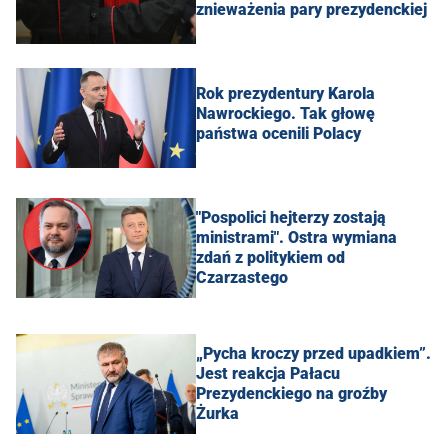
znieważenia pary prezydenckiej
Rok prezydentury Karola
Nawrockiego. Tak głowę
państwa ocenili Polacy
"Pospolici hejterzy zostają
ministrami". Ostra wymiana
zdań z politykiem od
Czarzastego
„Pycha kroczy przed upadkiem”.
Jest reakcja Pałacu
Prezydenckiego na groźby
Żurka