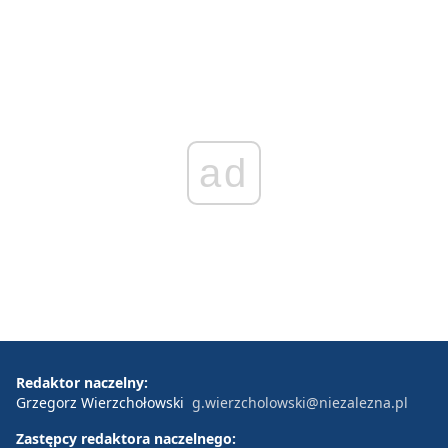
ad
Redaktor naczelny:
Grzegorz Wierzchołowski
g.wierzcholowski@niezalezna.pl
Zastępcy redaktora naczelnego: