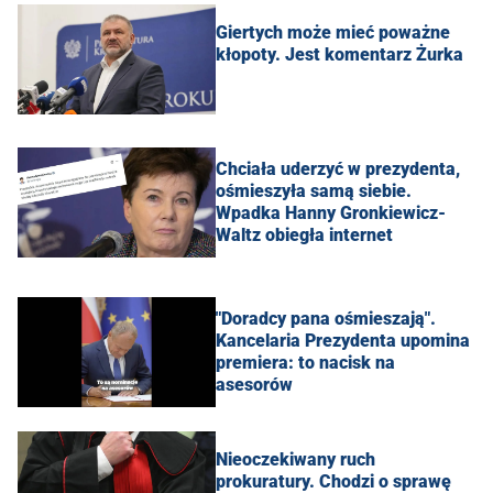
Giertych może mieć poważne
kłopoty. Jest komentarz Żurka
Chciała uderzyć w prezydenta,
ośmieszyła samą siebie.
Wpadka Hanny Gronkiewicz-
Waltz obiegła internet
"Doradcy pana ośmieszają".
Kancelaria Prezydenta upomina
premiera: to nacisk na
asesorów
Nieoczekiwany ruch
prokuratury. Chodzi o sprawę