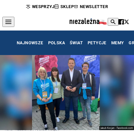
WESPRZYJ
SKLEP
NEWSLETTER
NAJNOWSZE
POLSKA
ŚWIAT
PETYCJE
MEMY
G
Jakub Kocjan - Facebook.com
Rafał Trzaskowski i Jakub Kocjan